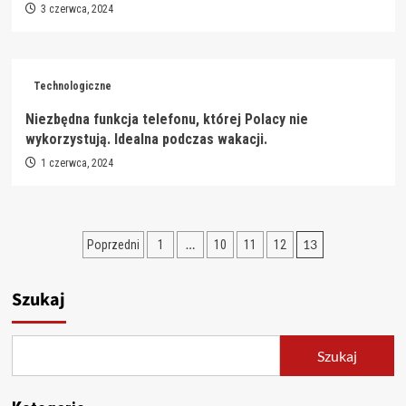
3 czerwca, 2024
Technologiczne
Niezbędna funkcja telefonu, której Polacy nie
wykorzystują. Idealna podczas wakacji.
1 czerwca, 2024
Stronicowanie
…
13
Poprzedni
1
10
11
12
wpisów
Szukaj
Szukaj