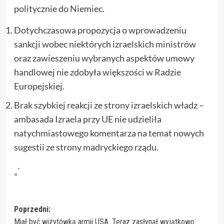
politycznie do Niemiec.
Dotychczasowa propozycja o wprowadzeniu
sankcji wobec niektórych izraelskich ministrów
oraz zawieszeniu wybranych aspektów umowy
handlowej nie zdobyła większości w Radzie
Europejskiej.
Brak szybkiej reakcji ze strony izraelskich władz –
ambasada Izraela przy UE nie udzieliła
natychmiastowego komentarza na temat nowych
sugestii ze strony madryckiego rządu.
„`
Zobacz
Poprzedni:
Miał być wizytówką armii USA. Teraz zasłynął wyjątkowo