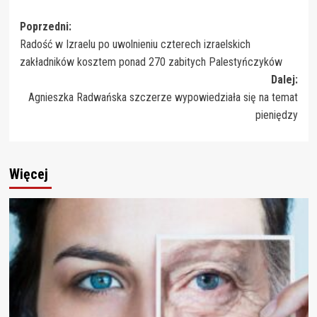
Zobacz
Poprzedni:
Radość w Izraelu po uwolnieniu czterech izraelskich
wpisy
zakładników kosztem ponad 270 zabitych Palestyńczyków
Dalej:
Agnieszka Radwańska szczerze wypowiedziała się na temat
pieniędzy
Więcej