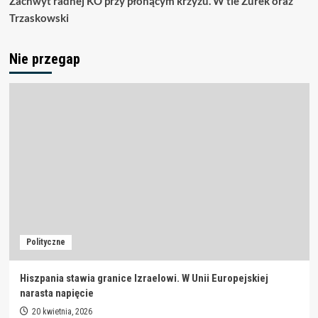
Zachwyt radnej KO przy płonącym krzyżu. W tle Żurek oraz
Trzaskowski
Nie przegap
Polityczne
Hiszpania stawia granice Izraelowi. W Unii Europejskiej
narasta napięcie
20 kwietnia, 2026