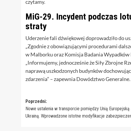
czytamy.
MiG-29. Incydent podczas lot
straty
Uderzenie fali dźwiękowej doprowadziło do u
„Zgodnie z obowiązującymi procedurami dals
w Malborku oraz Komisja Badania Wypadków 
„Informujemy, jednocześnie że Siły Zbrojne Rze
naprawą uszkodzonych budynków dochowując na
zdarzenia” – zapewnia Dowództwo Generalne.
Zobacz
Poprzedni:
Nowe ustalenia w transporcie pomiędzy Unią Europejską 
wpisy
Ukrainą. Wprowadzone istotne modyfikacje zabezpiecze