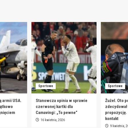
Sportowe
Sportowe
ą armii USA.
Stanowcza opinia w sprawie
Żużel. Oto p
jątkowo
czerwonej kartki dla
zdecydował s
gnięciem
Camavingi: „To pewne”
propozycję.
kontakt
16 kwietnia, 2026
9 kwietnia, 