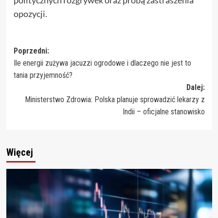
politycznych rozgrywek oraz próbą zastraszenia
opozycji.
Zobacz
Poprzedni:
Ile energii zużywa jacuzzi ogrodowe i dlaczego nie jest to
wpisy
tania przyjemność?
Dalej:
Ministerstwo Zdrowia: Polska planuje sprowadzić lekarzy z
Indii – oficjalne stanowisko
Więcej