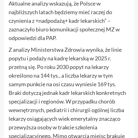
Aktualne analizy wskazują, że Polsce w
najbliższych latach będziemy mieć raczej do
czynienia z +nadpodażą+ kadr lekarskich” –
zaznaczyło biuro komunikacji społecznej MZ w
odpowiedzi dla PAP.
Z analizy Ministerstwa Zdrowia wynika, że linie
popytu i podaży na kadrę lekarską w 2025 r.
przetną się. Po roku 2030 popyt na lekarzy
określono na 144 tys., a liczba lekarzy w tym
samym punkcie na osi czasu wyniesie 169 tys.
Braki dotyczą jednak kadr lekarskich konkretnych
specjalizacji i regionów. W przypadku chorób
wewnętrznych, pediatrii i chirurgii ogólnej liczba
lekarzy osiągających wiek emerytalny znacząco
przewyższa osoby w trakcie szkolenia
specjalizacyjnego. Mimo otwarcia miejsc brakuje