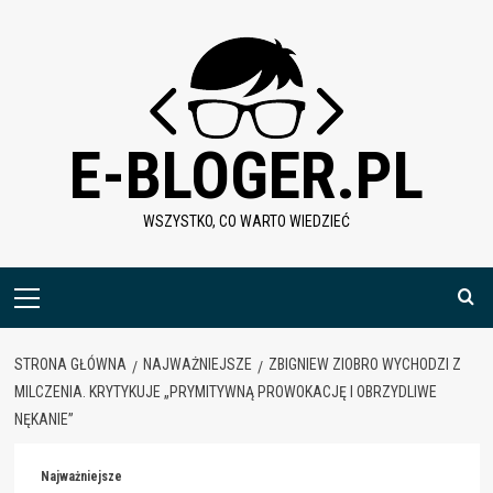
Skip
to
content
E-BLOGER.PL
WSZYSTKO, CO WARTO WIEDZIEĆ
Menu
główne
STRONA GŁÓWNA
NAJWAŻNIEJSZE
ZBIGNIEW ZIOBRO WYCHODZI Z
MILCZENIA. KRYTYKUJE „PRYMITYWNĄ PROWOKACJĘ I OBRZYDLIWE
NĘKANIE”
Najważniejsze