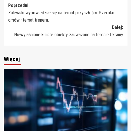
Zobacz
Poprzedni:
Zalewski wypowiedział się na temat przyszłości. Szeroko
wpisy
omówił temat trenera.
Dalej:
Niewyjaśnione kuliste obiekty zauważone na terenie Ukrainy
Więcej