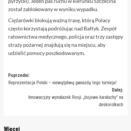
pyrzycki). Jeden pas ruchu w kierunku Szczecina
został zablokowany w wyniku wypadku.
Ciężarówki blokują ważną trasę, którą Polacy
często korzystają podróżując nad Bałtyk. Zespół
ratownictwa medycznego, policja oraz trzy zastępy
straży pożarnej znajdują się na miejscu, aby
udzielić pomocy poszkodowanym.
Zobacz
Poprzedni:
Reprezentacja Polski – niewątpliwą gwiazdą tego turnieju!
wpisy
Dalej:
Innowacyjny wynalazek Rosji: „bojowe karaluchy” na
deskorolkach
Więcej