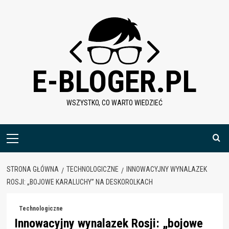
Skip
to
content
E-BLOGER.PL
WSZYSTKO, CO WARTO WIEDZIEĆ
Menu
główne
STRONA GŁÓWNA
TECHNOLOGICZNE
INNOWACYJNY WYNALAZEK
ROSJI: „BOJOWE KARALUCHY” NA DESKOROLKACH
Technologiczne
Innowacyjny wynalazek Rosji: „bojowe