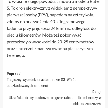
To właśnie z tego powodu, a mowa o modelu Ratel
S. To dron elektryczny z widokiem z perspektywy
pierwszej osoby (FPV), napędem na cztery koła,
zdolny do przewożenia 40-kilogramowego
ładunku przy prędkości 24 km/h na odległość do
pięciu kilometrów. Może też pokonywać
przeszkody o wysokości do 20-25 centymetrów
oraz skutecznie manewrować na piaszczystym
terenie, a.
Zobacz
Poprzedni:
Tragiczny wypadek na autostradzie S3. Wśród
wpisy
poszkodowanych są dzieci
Dalej:
Ukraińskie drony pustoszą rosyjskie rafinerie. Kreml milczy w
obliczu zniszczeń.