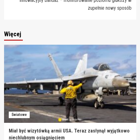
Innowacyjny bandaż – monitorowanie poziomu glukozy w
zupełnie nowy sposób
Więcej
Światowe
Miał być wizytówką armii USA. Teraz zasłynął wyjątkowo
niechlubnym osiągnięciem