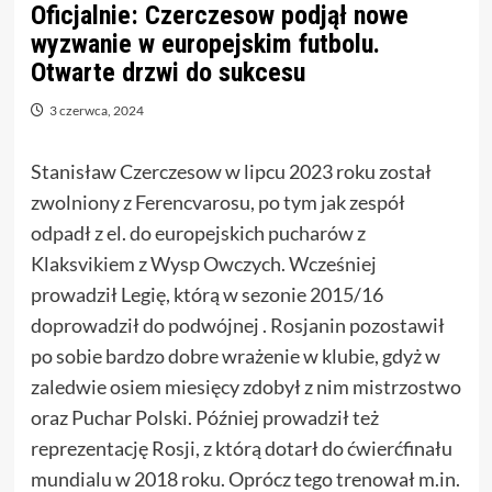
Oficjalnie: Czerczesow podjął nowe
wyzwanie w europejskim futbolu.
Otwarte drzwi do sukcesu
3 czerwca, 2024
Stanisław Czerczesow w lipcu 2023 roku został
zwolniony z Ferencvarosu, po tym jak zespół
odpadł z el. do europejskich pucharów z
Klaksvikiem z Wysp Owczych. Wcześniej
prowadził Legię, którą w sezonie 2015/16
doprowadził do podwójnej . Rosjanin pozostawił
po sobie bardzo dobre wrażenie w klubie, gdyż w
zaledwie osiem miesięcy zdobył z nim mistrzostwo
oraz Puchar Polski. Później prowadził też
reprezentację Rosji, z którą dotarł do ćwierćfinału
mundialu w 2018 roku. Oprócz tego trenował m.in.