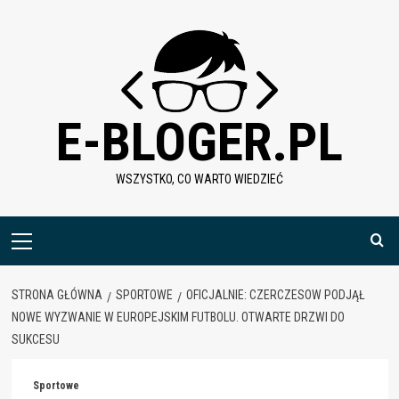
Skip
to
content
E-BLOGER.PL
WSZYSTKO, CO WARTO WIEDZIEĆ
Menu
główne
STRONA GŁÓWNA
SPORTOWE
OFICJALNIE: CZERCZESOW PODJĄŁ
NOWE WYZWANIE W EUROPEJSKIM FUTBOLU. OTWARTE DRZWI DO
SUKCESU
Sportowe