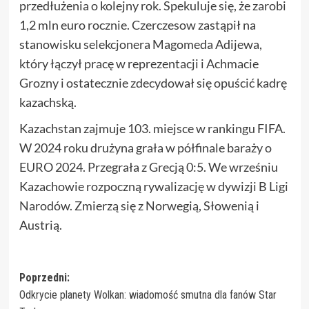
przedłużenia o kolejny rok. Spekuluje się, że zarobi
1,2 mln euro rocznie. Czerczesow zastąpił na
stanowisku selekcjonera Magomeda Adijewa,
który łączył pracę w reprezentacji i Achmacie
Grozny i ostatecznie zdecydował się opuścić kadrę
kazachską.
Kazachstan zajmuje 103. miejsce w rankingu FIFA.
W 2024 roku drużyna grała w półfinale baraży o
EURO 2024. Przegrała z Grecją 0:5. We wrześniu
Kazachowie rozpoczną rywalizację w dywizji B Ligi
Narodów. Zmierzą się z Norwegią, Słowenią i
Austrią.
Zobacz
Poprzedni:
Odkrycie planety Wolkan: wiadomość smutna dla fanów Star
wpisy