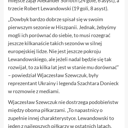
miejsce zajął Alexander Sorloth (24 gole, 6 asyst), a
trzecie Robert Lewandowski (19 goli, 8 asyst).
„Dowbyk bardzo dobrze spisał się w swoim
pierwszym sezonie w Hiszpanii. Jednak, żebyśmy
mogli ich porównać do siebie, to musi rozegrać
jeszcze kilkanaście takich sezonów w silnej
europejskiej lidze. Nie jest jeszcze pokroju
Lewandowskiego, ale jeżeli nadal będzie się tak
rozwijał, to za kilka lat jest w stanie mu dorównać”
– powiedział Wjaczesław Szewczuk, były
reprezentant Ukrainy i legenda Szachtara Donieck
w rozmowie z mediami.
Wjaczesław Szewczuk nie dostrzega podobieństw
między oboma piłkarzami. „To napastnicy o
zupełnie innej charakterystyce. Lewandowski to
jeden z najlepszych piłkarzy w ostatnich latach.