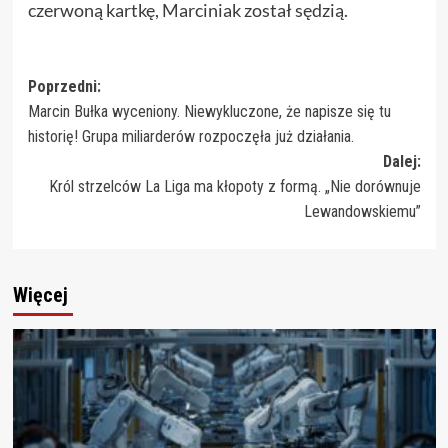
czerwoną kartkę, Marciniak został sędzią.
Zobacz
Poprzedni:
Marcin Bułka wyceniony. Niewykluczone, że napisze się tu
wpisy
historię! Grupa miliarderów rozpoczęła już działania.
Dalej:
Król strzelców La Liga ma kłopoty z formą. „Nie dorównuje
Lewandowskiemu”
Więcej