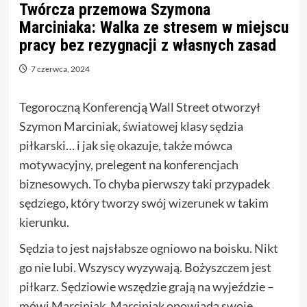
Twórcza przemowa Szymona
Marciniaka: Walka ze stresem w miejscu
pracy bez rezygnacji z własnych zasad
7 czerwca, 2024
Tegoroczną Konferencją Wall Street otworzył
Szymon Marciniak, światowej klasy sędzia
piłkarski… i jak się okazuje, także mówca
motywacyjny, prelegent na konferencjach
biznesowych. To chyba pierwszy taki przypadek
sędziego, który tworzy swój wizerunek w takim
kierunku.
Sędzia to jest najsłabsze ogniowo na boisku. Nikt
go nie lubi. Wszyscy wyzywają. Bożyszczem jest
piłkarz. Sędziowie wszędzie grają na wyjeździe –
mówi Marciniak. Marciniak opowiada swoje