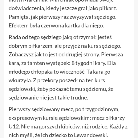
doświadczenia, kiedy jeszcze grał jako piłkarz.
Pamięta, jak pierwszy raz zwyzywał sędziego.
Efektem była czerwona kartka dla niego.
Rada od tego sędziego jaką otrzymał: jesteś
dobrym piłkarzem, ale przyjdź na kurs sędziego.
Zobaczysz jak to jest od drugiej strony. Pierwsza
kara, za tamten występek: 8 tygodni kary. Dla
młodego chłopaka to wieczność. Ta kara go
wkurzyła. Z przekory poszedł na ten kurs
sędziowski, żeby pokazać temu sędziemu, że
sędziowanie nie jest takie trudne.
Pierwszy sędziowany mecz, po trzygodzinnym,
ekspresowym kursie sędziowskim: mecz piłkarzy
U12. Nie ma gorszych kibiców, niż rodzice. Każdy z
nich myśli, że ich dziecko to Lewandowski.