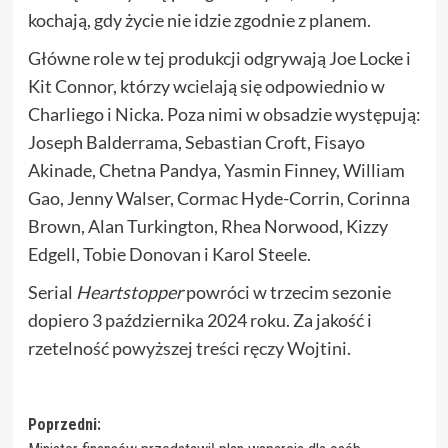
kochają, gdy życie nie idzie zgodnie z planem.
Główne role w tej produkcji odgrywają Joe Locke i
Kit Connor, którzy wcielają się odpowiednio w
Charliego i Nicka. Poza nimi w obsadzie występują:
Joseph Balderrama, Sebastian Croft, Fisayo
Akinade, Chetna Pandya, Yasmin Finney, William
Gao, Jenny Walser, Cormac Hyde-Corrin, Corinna
Brown, Alan Turkington, Rhea Norwood, Kizzy
Edgell, Tobie Donovan i Karol Steele.
Serial
Heartstopper
powróci w trzecim sezonie
dopiero 3 października 2024 roku. Za jakość i
rzetelność powyższej treści ręczy Wojtini.
Zobacz
Poprzedni: