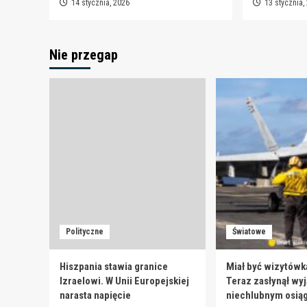
14 stycznia, 2026
13 stycznia,
Nie przegap
Polityczne
Światowe
Hiszpania stawia granice
Miał być wizytówk
Izraelowi. W Unii Europejskiej
Teraz zasłynął wy
narasta napięcie
niechlubnym osią