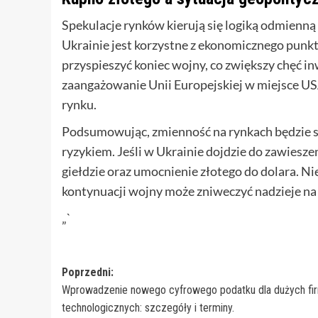
Spekulacje rynków kierują się logiką odmienną
Ukrainie jest korzystne z ekonomicznego punkt
przyspieszyć koniec wojny, co zwiększy chęć in
zaangażowanie Unii Europejskiej w miejsce USA
rynku.
Podsumowując, zmienność na rynkach będzie s
ryzykiem. Jeśli w Ukrainie dojdzie do zawiesz
giełdzie oraz umocnienie złotego do dolara. Ni
kontynuacji wojny może zniweczyć nadzieje na
„`
Zobacz
Poprzedni:
Wprowadzenie nowego cyfrowego podatku dla dużych fi
wpisy
technologicznych: szczegóły i terminy.