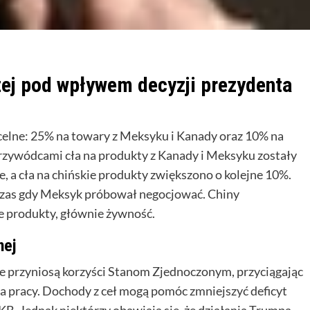
ej pod wpływem decyzji prezydenta
elne: 25% na towary z Meksyku i Kanady oraz 10% na
rzywódcami cła na produkty z Kanady i Meksyku zostały
e, a cła na chińskie produkty zwiększono o kolejne 10%.
zas gdy Meksyk próbował negocjować. Chiny
e produkty, głównie żywność.
nej
re przyniosą korzyści Stanom Zjednoczonym, przyciągając
a pracy. Dochody z ceł mogą pomóc zmniejszyć deficyt
. Jednak niektórzy obawiają się, że działania Trumpa