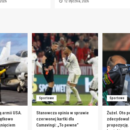
 2026
12 stycznia, 2026
Sportowe
Sportowe
ą armii USA.
Stanowcza opinia w sprawie
Żużel. Oto p
jątkowo
czerwonej kartki dla
zdecydował s
gnięciem
Camavingi: „To pewne”
propozycję.