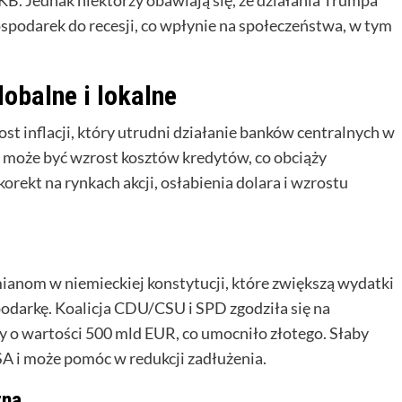
spodarek do recesji, co wpłynie na społeczeństwa, w tym
obalne i lokalne
inflacji, który utrudni działanie banków centralnych w
m może być wzrost kosztów kredytów, co obciąży
rekt na rynkach akcji, osłabienia dolara i wzrostu
anom w niemieckiej konstytucji, które zwiększą wydatki
podarkę. Koalicja CDU/CSU i SPD zgodziła się na
 o wartości 500 mld EUR, co umocniło złotego. Słaby
A i może pomóc w redukcji zadłużenia.
zna