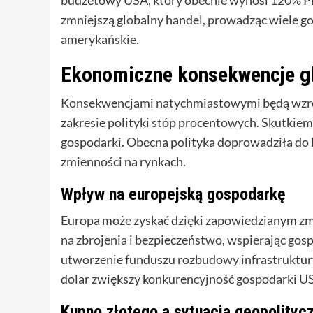
zmniejszą globalny handel, prowadząc wiele go
amerykańskie.
Ekonomiczne konsekwencje gl
Konsekwencjami natychmiastowymi będą wzrost 
zakresie polityki stóp procentowych. Skutkie
gospodarki. Obecna polityka doprowadziła do ko
zmienności na rynkach.
Wpływ na europejską gospodarkę
Europa może zyskać dzięki zapowiedzianym zmi
na zbrojenia i bezpieczeństwo, wspierając gos
utworzenie funduszu rozbudowy infrastruktury
dolar zwiększy konkurencyjność gospodarki US
Kupno złotego a sytuacja geopolityc