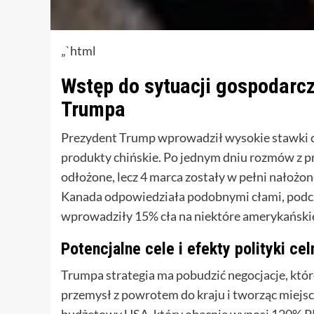
„`html
Wstęp do sytuacji gospodarcz
Trumpa
Prezydent Trump wprowadził wysokie stawki c
produkty chińskie. Po jednym dniu rozmów z p
odłożone, lecz 4 marca zostały w pełni nałożon
Kanada odpowiedziała podobnymi cłami, podc
wprowadziły 15% cła na niektóre amerykański
Potencjalne cele i efekty polityki cel
Trumpa strategia ma pobudzić negocjacje, któ
przemysł z powrotem do kraju i tworząc miejsc
budżetowy USA, który obecnie wynosi 120% PKB