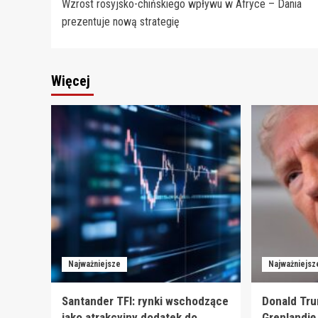
Wzrost rosyjsko-chińskiego wpływu w Afryce – Dania
wpisy
prezentuje nową strategię
Więcej
Najważniejsze
Najważniejsz
Santander TFI: rynki wschodzące
Donald Tru
jako atrakcyjny dodatek do
Grenlandię