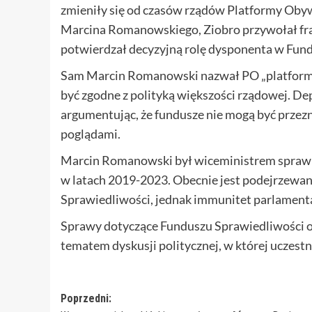
zmieniły się od czasów rządów Platformy Oby
Marcina Romanowskiego, Ziobro przywołał fra
potwierdzał decyzyjną rolę dysponenta w Fun
Sam Marcin Romanowski nazwał PO „platformą 
być zgodne z polityką większości rządowej. D
argumentując, że fundusze nie mogą być przezna
poglądami.
Marcin Romanowski był wiceministrem sprawi
w latach 2019-2023. Obecnie jest podejrzewa
Sprawiedliwości, jednak immunitet parlamenta
Sprawy dotyczące Funduszu Sprawiedliwości 
tematem dyskusji politycznej, w której uczestni
Zobacz
Poprzedni: