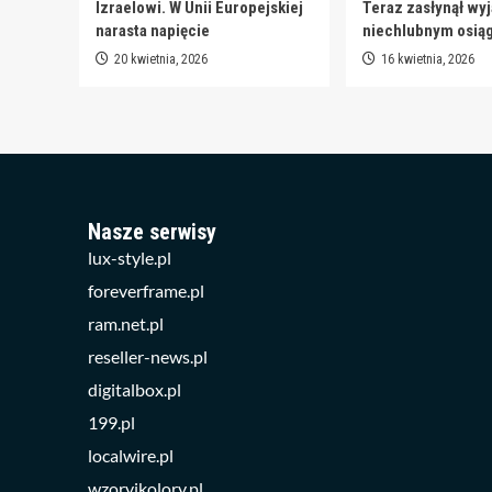
Izraelowi. W Unii Europejskiej
Teraz zasłynął wy
narasta napięcie
niechlubnym osią
20 kwietnia, 2026
16 kwietnia, 2026
Nasze serwisy
lux-style.pl
foreverframe.pl
ram.net.pl
reseller-news.pl
digitalbox.pl
199.pl
localwire.pl
wzoryikolory.pl