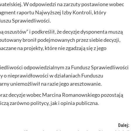
watelskiej. W odpowiedzi na zarzuty postawione wobec
gment raportu Najwyższej Izby Kontroli, który
duszu Sprawiedliwości.
oszustów” i podkreślił, że decyzje dysponenta muszą
eputowany bronił podejmowanych przez siebie decyzji,
czane na projekty, które nie zgadzają się z jego
edliwości odpowiedzialnym za Fundusz Sprawiedliwości
ny o nieprawidłowości w działaniach Funduszu
rny uniemożliwił na razie jego aresztowanie.
oraz decyzje wobec Marcina Romanowskiego pozostają
czą zarówno politycy, jak i opinia publiczna.
Dalej: