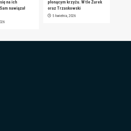
ię na ich
płonącym krzyżu. W tle Żurek
 Sam nawiązał
oraz Trzaskowski
5 kwietnia, 2026
2026