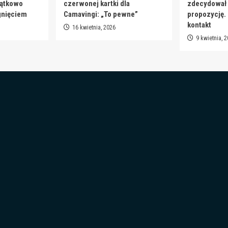
jątkowo
czerwonej kartki dla
zdecydował s
gnięciem
Camavingi: „To pewne”
propozycję.
kontakt
16 kwietnia, 2026
9 kwietnia, 