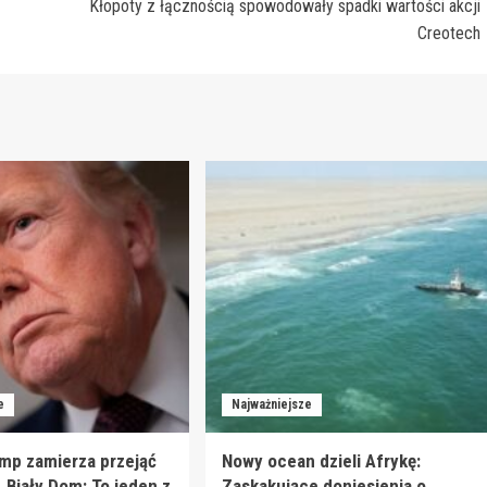
Kłopoty z łącznością spowodowały spadki wartości akcji
Creotech
e
Najważniejsze
mp zamierza przejąć
Nowy ocean dzieli Afrykę:
. Biały Dom: To jeden z
Zaskakujące doniesienia o