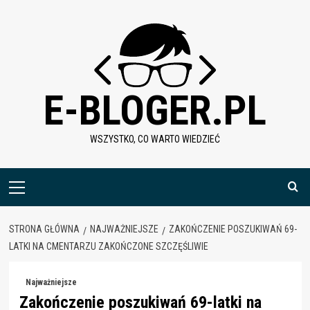
Skip
to
content
E-BLOGER.PL
WSZYSTKO, CO WARTO WIEDZIEĆ
Menu
główne
STRONA GŁÓWNA
NAJWAŻNIEJSZE
ZAKOŃCZENIE POSZUKIWAŃ 69-
LATKI NA CMENTARZU ZAKOŃCZONE SZCZĘŚLIWIE
Najważniejsze
Zakończenie poszukiwań 69-latki na