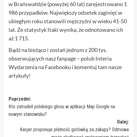
w Brańswałdzie (powyżej 60 lat) zarejestrowano 1
986 przypadków. Największy odsetek zaginięć w
ubiegłym roku stanowili mężczyźni w wieku 41-50
lat. Ze statystyk Itaki wynika, że odnotowano ich
aż 1 715.
Bądź na bieżąco i zostań jednym z 200 tys.
obserwujących nasz fanpage – polub Interia
Wydarzenia na Facebooku i komentuj tam nasze
artykuły!
Zobacz
Poprzedni:
Kto zatrudnił polskiego głosu w aplikacji Map Google na
wpisy
nowym stanowisku?
Dalej:
Kasjer proponuje płatność gotówką za zakupy? Odmowa