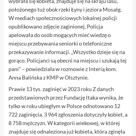
wybrała się kobieta, znajduje się na skraju lasu,
położonego tuż obok rzeki Łyny i jeziora Mosałg.
W mediach społecznościowych lokalnej policji
opublikowano zdjęcie zaginionej. Policja
apelowała do osób mogących mieć wiedzę o
miejscu przebywania seniorki o telefoniczne
przekazywanie informacji. „Wszystko dzieje się na
gorąco. Policjanci są obecni na miejscu i szukają tej
pani” – powiedziała w rozmowie z Interią kom.
Anna Balińska z KMP w Olsztynie.
Prawie 13 tys. zaginięć w 2023 roku Z danych
przedstawionych przez Fundację Itaka wynika, że
tylko w roku ubiegłym w Polsce odnotowano 12
722 zaginięcia. 3 964 zgłoszenia dotyczyły kobiet, a
8 758 mężczyzn. W kategorii wiekowej, w której
znajduje się odnaleziona już kobieta, która zginęła