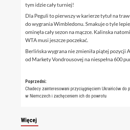
tym idzie cały turniej!
Dla Peguli to pierwszy w karierze tytuł na traw
do wygrania Wimbledonu. Smakuje o tyle lepiej
ominęła cały sezon na mączce. Kalinska nato
WTA musi jeszcze poczekać.
Berlińska wygrana nie zmieniła piątej pozycji
od Markety Vondrousovej na niespełna 600 pu
Zobacz
Poprzedni:
Chadecy zainteresowani przyciągnięciem Ukraińców do 
wpisy
w Niemczech i zachęceniem ich do powrotu
Więcej