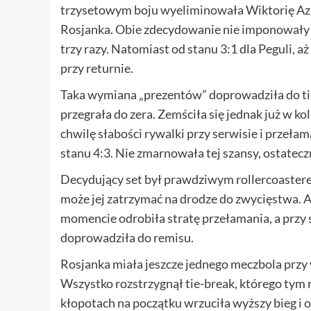
trzysetowym boju wyeliminowała Wiktorię Azare
Rosjanka. Obie zdecydowanie nie imponowały 
trzy razy. Natomiast od stanu 3:1 dla Peguli, 
przy returnie.
Taka wymiana „prezentów” doprowadziła do tie
przegrała do zera. Zemściła się jednak już w 
chwilę słabości rywalki przy serwisie i przeł
stanu 4:3. Nie zmarnowała tej szansy, ostatecz
Decydujący set był prawdziwym rollercoasterem.
może jej zatrzymać na drodze do zwycięstwa. A
momencie odrobiła stratę przełamania, a przy s
doprowadziła do remisu.
Rosjanka miała jeszcze jednego meczbola przy w
Wszystko rozstrzygnął tie-break, którego tym
kłopotach na początku wrzuciła wyższy bieg i od