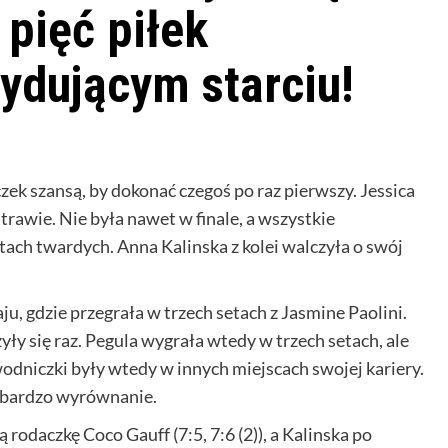
 pięć piłek
dującym starciu!
czek szansą, by dokonać czegoś po raz pierwszy. Jessica
trawie. Nie była nawet w finale, a wszystkie
ach twardych. Anna Kalinska z kolei walczyła o swój
ju, gdzie przegrała w trzech setach z Jasmine Paolini.
y się raz. Pegula wygrała wtedy w trzech setach, ale
dniczki były wtedy w innych miejscach swojej kariery.
ę bardzo wyrównanie.
rodaczkę Coco Gauff (7:5, 7:6 (2)), a Kalinska po