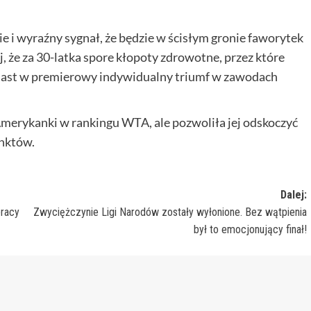
ie i wyraźny sygnał, że będzie w ścisłym gronie faworytek
, że za 30-latka spore kłopoty zdrowotne, przez które
miast w premierowy indywidualny triumf w zawodach
 Amerykanki w rankingu WTA, ale pozwoliła jej odskoczyć
nktów.
Dalej:
pracy
Zwyciężczynie Ligi Narodów zostały wyłonione. Bez wątpienia
był to emocjonujący finał!