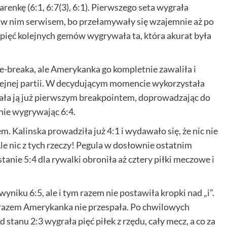
nkę (6:1, 6:7(3), 6:1). Pierwszego seta wygrała
w nim serwisem, bo przełamywały się wzajemnie aż po
aż pięć kolejnych gemów wygrywała ta, która akurat była
-breaka, ale Amerykanka go kompletnie zawaliła i
kolejnej partii. W decydującym momencie wykorzystała
amała ją już pierwszym breakpointem, doprowadzając do
nie wygrywając 6:4.
 Kalinska prowadziła już 4:1 i wydawało się, że nic nie
le nic z tych rzeczy! Pegula w dosłownie ostatnim
tanie 5:4 dla rywalki obroniła aż cztery piłki meczowe i
yniku 6:5, ale i tym razem nie postawiła kropki nad „i”.
 razem Amerykanka nie przespała. Po chwilowych
 stanu 2:3 wygrała pięć piłek z rzędu, cały mecz, a co za