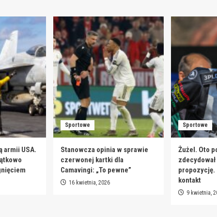
Sportowe
Sportowe
ą armii USA.
Stanowcza opinia w sprawie
Żużel. Oto p
jątkowo
czerwonej kartki dla
zdecydował s
gnięciem
Camavingi: „To pewne”
propozycję.
kontakt
16 kwietnia, 2026
9 kwietnia, 