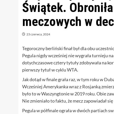
Świątek. Obroniła
meczowych w decy
23 czerwca, 2024
Tegoroczny berliński finał był dla obu uczestni
Pegula nigdy wcześniej nie wygrała turnieju na 
dotychczasowe cztery tytuły zdobywała na kort
pierwszy tytuł w cyklu WTA.
Jak dotąd w finale grała raz, w tym roku w Duba
Wcześniej Amerykanka wraz z Rosjanką zmierzył
było to w Waszyngtonie w 2019 roku. Obie zawo
Nie zmieniało to faktu, że mecz zapowiadał si
Pegula w półfinale ograła w dwóch partiach swą 