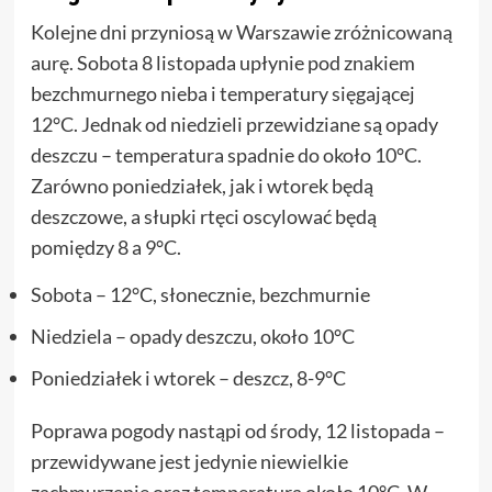
Kolejne dni przyniosą w Warszawie zróżnicowaną
aurę. Sobota 8 listopada upłynie pod znakiem
bezchmurnego nieba i temperatury sięgającej
12°C. Jednak od niedzieli przewidziane są opady
deszczu – temperatura spadnie do około 10°C.
Zarówno poniedziałek, jak i wtorek będą
deszczowe, a słupki rtęci oscylować będą
pomiędzy 8 a 9°C.
Sobota – 12°C, słonecznie, bezchmurnie
Niedziela – opady deszczu, około 10°C
Poniedziałek i wtorek – deszcz, 8-9°C
Poprawa pogody nastąpi od środy, 12 listopada –
przewidywane jest jedynie niewielkie
zachmurzenie oraz temperatura około 10°C. W