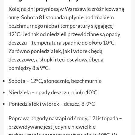
Kolejne dni przyniosą w Warszawie zróżnicowaną
aurę. Sobota 8 listopada upłynie pod znakiem
bezchmurnego nieba i temperatury sięgającej
12°C. Jednak od niedzieli przewidziane są opady
deszczu – temperatura spadnie do około 10°C.
Zarówno poniedziałek, jak i wtorek będą
deszczowe, a słupki rtęci oscylować będą
pomiędzy 8 a 9°C.
Sobota – 12°C, słonecznie, bezchmurnie
Niedziela – opady deszczu, około 10°C
Poniedziałek i wtorek – deszcz, 8-9°C
Poprawa pogody nastąpi od środy, 12 listopada –
przewidywane jest jedynie niewielkie
zachmurzenie oraz temperatura około 10°C. W