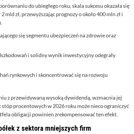
porównaniu do ubiegłego roku, skala sukcesu okazała się
2 mld zł, przewyższając prognozy o około 400 mln zł i
.
ającego się segmentu ubezpieczeń na zdrowie oraz
dszkodowań i solidny wynik inwestycyjny odegrały
ahań rynkowych i skoncentrować się na rozwoju
eniu z przewidywaną wysoką dywidendą, wzmacnia jej
k stóp procentowych w 2026 roku może nieco ograniczyć
tfela obligacji powinien zrekompensować ten efekt.
półek z sektora mniejszych firm