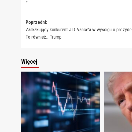
Zobacz
Poprzedni:
Zaskakujący konkurent J.D. Vance’a w wyścigu o prezyde
wpisy
To również… Trump
Więcej