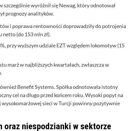
w szczególnie wyróżnił się Newag, który odnotował
ył prognozy analityków.
któw i poprawa rentowności doprowadziły do potrojenia
netto (do 153 mln zł).
3%, przy wyższym udziale EZT względem lokomotyw (15
stu marż w najbliższych kwartałach, zwłaszcza w
.
również Benefit Systems. Spółka odnotowała istotny
roczny cel na długo przed końcem roku. Wysoki popyt na
j wysokomarżowej sieci w Turcji powinny pozytywnie
 oraz niespodzianki w sektorze