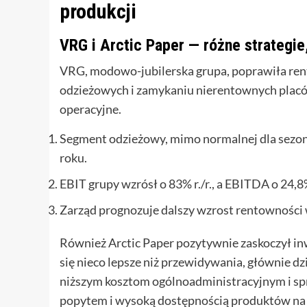
produkcji
VRG i Arctic Paper — różne strategi
VRG, modowo-jubilerska grupa, poprawiła rent
odzieżowych i zamykaniu nierentownych placów
operacyjne.
Segment odzieżowy, mimo normalnej dla sezonu
roku.
EBIT grupy wzrósł o 83% r./r., a EBITDA o 24,8%
Zarząd prognozuje dalszy wzrost rentowności 
Również Arctic Paper pozytywnie zaskoczył in
się nieco lepsze niż przewidywania, głównie d
niższym kosztom ogólnoadministracyjnym i spr
popytem i wysoką dostępnością produktów na 