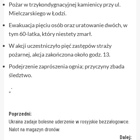
Pożar w trzykondygnacyjnej kamienicy przy ul.
Mielczarskiego w Łodzi.
Ewakuacja pięciu osób oraz uratowanie dwóch, w
tym 60-latka, który niestety zmarł.
W akcji uczestniczyło pięć zastępów straży
pożarnej, akcja zakończona około godz. 13.
Podejrzenie zaprószenia ognia; przyczyny zbada
śledztwo.
„`
Zobacz
Poprzedni:
Ukraina zadaje bolesne uderzenie w rosyjskie bezzałogowce.
wpisy
Nalot na magazyn dronów.
Dalej: