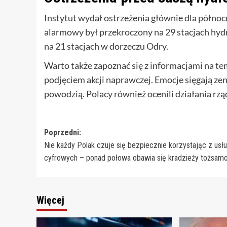
Instytut wydał ostrzeżenia głównie dla północn
alarmowy był przekroczony na 29 stacjach hyd
na 21 stacjach w dorzeczu Odry.
Warto także zapoznać się z informacjami na t
podjęciem akcji naprawczej. Emocje sięgają ze
powodzią. Polacy również ocenili działania rzą
Zobacz
Poprzedni:
Nie każdy Polak czuje się bezpiecznie korzystając z usł
wpisy
cyfrowych – ponad połowa obawia się kradzieży tożsamo
Więcej