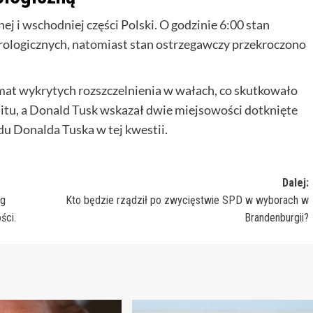
ej i wschodniej części Polski. O godzinie 6:00 stan
rologicznych, natomiast stan ostrzegawczy przekroczono
emat wykrytych rozszczelnienia w wałach, co skutkowało
nitu, a Donald Tusk wskazał dwie miejsowości dotknięte
du Donalda Tuska w tej kwestii.
Dalej:
ug
Kto będzie rządził po zwycięstwie SPD w wyborach w
ści.
Brandenburgii?