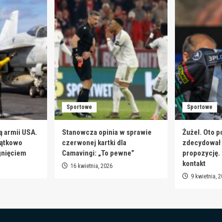
Sportowe
Sportowe
ą armii USA.
Stanowcza opinia w sprawie
Żużel. Oto p
jątkowo
czerwonej kartki dla
zdecydował s
gnięciem
Camavingi: „To pewne”
propozycję.
kontakt
16 kwietnia, 2026
9 kwietnia, 