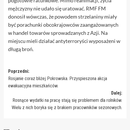
pogotowie ratunkowe. Mimo reanimacji, życia
mężczyzny nie udało się uratować. RMF FM
donosił wówczas, że powodem strzelaniny miały
być porachunki obcokrajowców zaangażowanych
w handel towarów sprowadzanych z Azji. Na
miejscu mieli działać antyterroryści wyposażeni w
długą broń.
Zobacz
Poprzedni:
Rosjanie coraz bliżej Pokrowska. Przyspieszona akcja
wpisy
ewakuacyjna mieszkańców.
Dalej:
Rosnące wydatki na pracę stają się problemem dla rolników.
Wielu z nich boryka się z brakiem pracowników sezonowych.