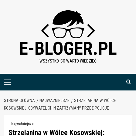
Skip
to
content
E-BLOGER.PL
WSZYSTKO, CO WARTO WIEDZIEĆ
Menu
główne
STRONA GŁÓWNA
NAJWAŻNIEJSZE
STRZELANINA W WÓLCE
KOSOWSKIEJ: OBYWATEL CHIN ZATRZYMANY PRZEZ POLICJE
Najważniejsze
Strzelanina w Wólce Kosowskiej: