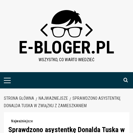
Skip
to
content
E-BLOGER.PL
WSZYSTKO, CO WARTO WIEDZIEĆ
Menu
główne
STRONA GŁÓWNA
NAJWAŻNIEJSZE
SPRAWDZONO ASYSTENTKĘ
DONALDA TUSKA W ZWIĄZKU Z ZAMIESZKANIEM
Najważniejsze
Sprawdzono asystentkę Donalda Tuska w