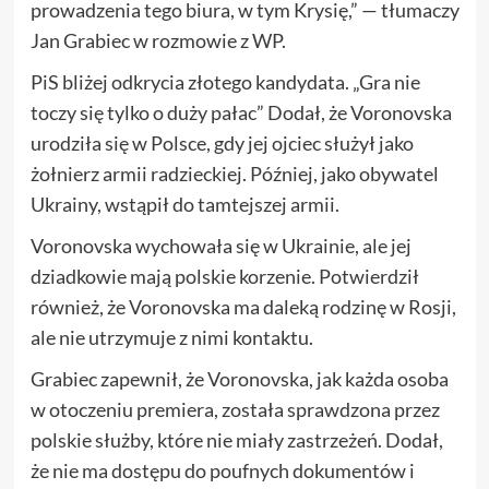
prowadzenia tego biura, w tym Krysię,” — tłumaczy
Jan Grabiec w rozmowie z WP.
PiS bliżej odkrycia złotego kandydata. „Gra nie
toczy się tylko o duży pałac” Dodał, że Voronovska
urodziła się w Polsce, gdy jej ojciec służył jako
żołnierz armii radzieckiej. Później, jako obywatel
Ukrainy, wstąpił do tamtejszej armii.
Voronovska wychowała się w Ukrainie, ale jej
dziadkowie mają polskie korzenie. Potwierdził
również, że Voronovska ma daleką rodzinę w Rosji,
ale nie utrzymuje z nimi kontaktu.
Grabiec zapewnił, że Voronovska, jak każda osoba
w otoczeniu premiera, została sprawdzona przez
polskie służby, które nie miały zastrzeżeń. Dodał,
że nie ma dostępu do poufnych dokumentów i