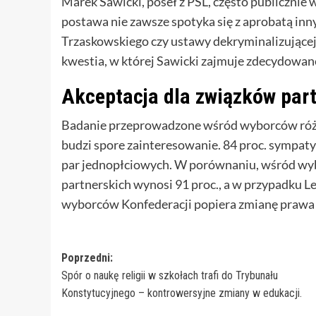
Marek Sawicki, poseł z PSL, często publicznie
postawa nie zawsze spotyka się z aprobatą inn
Trzaskowskiego czy ustawy dekryminalizującej 
kwestia, w której Sawicki zajmuje zdecydowan
Akceptacja dla związków par
Badanie przeprowadzone wśród wyborców różny
budzi spore zainteresowanie. 84 proc. sympaty
par jednopłciowych. W porównaniu, wśród wyb
partnerskich wynosi 91 proc., a w przypadku Lew
wyborców Konfederacji popiera zmianę prawa w
Zobacz
Poprzedni:
Spór o naukę religii w szkołach trafi do Trybunału
wpisy
Konstytucyjnego – kontrowersyjne zmiany w edukacji.