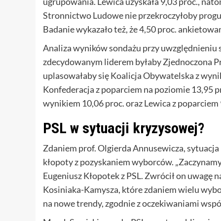
ugrupowania. Lewica uzyskała 9,03 proc., nato
Stronnictwo Ludowe nie przekroczyłoby progu 
Badanie wykazało też, że 4,50 proc. ankietowan
Analiza wyników sondażu przy uwzględnieniu st
zdecydowanym liderem byłaby Zjednoczona Praw
uplasowałaby się Koalicja Obywatelska z wynik
Konfederacja z poparciem na poziomie 13,95 pr
wynikiem 10,06 proc. oraz Lewica z poparciem 
PSL w sytuacji kryzysowej?
Zdaniem prof. Olgierda Annusewicza, sytuacja 
kłopoty z pozyskaniem wyborców. „Zaczynamy 
Eugeniusz Kłopotek z PSL. Zwrócił on uwagę n
Kosiniaka-Kamysza, które zdaniem wielu wyborc
na nowe trendy, zgodnie z oczekiwaniami wsp