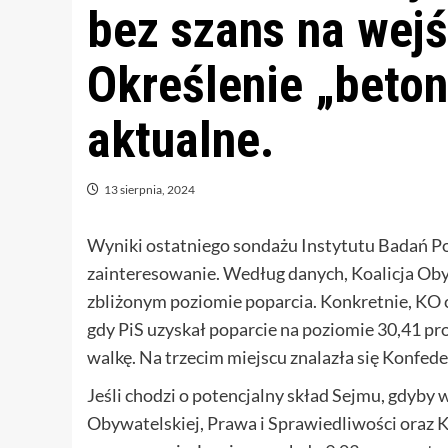
bez szans na wejś
Określenie „beto
aktualne.
13 sierpnia, 2024
Wyniki ostatniego sondażu Instytutu Badań P
zainteresowanie. Według danych, Koalicja Oby
zbliżonym poziomie poparcia. Konkretnie, KO 
gdy PiS uzyskał poparcie na poziomie 30,41 pr
walkę. Na trzecim miejscu znalazła się Konfede
Jeśli chodzi o potencjalny skład Sejmu, gdyby 
Obywatelskiej, Prawa i Sprawiedliwości oraz 