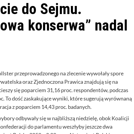
cie do Sejmu.
nowa konserwa” nadal
ollster przeprowadzonego na zlecenie wywołały spore
watelska oraz Zjednoczona Prawica znajdują się na
cieszy się poparciem 31,16 proc. respondentów, podczas
oc. To dość zaskakujące wyniki, które sugerują wyrównaną
racja z poparciem 14,43 proc. badanych.
wybory odbywały się w najbliższą niedzielę, obok Koalicji
Konfederacji do parlamentu weszłyby jeszcze dwa