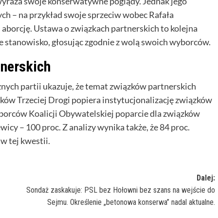
 wyraża swoje konserwatywne poglądy. Jednak jego
ych – na przykład swoje sprzeciw wobec Rafała
aborcję. Ustawa o związkach partnerskich to kolejna
e stanowisko, głosując zgodnie z wolą swoich wyborców.
tnerskich
ch partii ukazuje, że temat związków partnerskich
ków Trzeciej Drogi popiera instytucjonalizację związków
orców Koalicji Obywatelskiej poparcie dla związków
icy – 100 proc. Z analizy wynika także, że 84 proc.
 tej kwestii.
Dalej:
Sondaż zaskakuje: PSL bez Hołowni bez szans na wejście do
Sejmu. Określenie „betonowa konserwa” nadal aktualne.