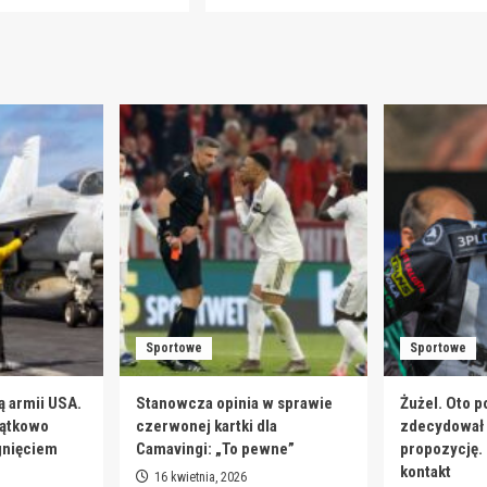
Sportowe
Sportowe
ą armii USA.
Stanowcza opinia w sprawie
Żużel. Oto p
jątkowo
czerwonej kartki dla
zdecydował s
gnięciem
Camavingi: „To pewne”
propozycję.
kontakt
16 kwietnia, 2026