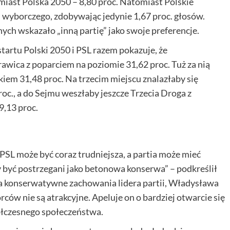
miast Polska 2050 – 8,80 proc. Natomiast Polskie
wyborczego, zdobywając jedynie 1,67 proc. głosów.
ych wskazało „inną partię” jako swoje preferencje.
artu Polski 2050 i PSL razem pokazuje, że
ica z poparciem na poziomie 31,62 proc. Tuż za nią
iem 31,48 proc. Na trzecim miejscu znalazłaby się
oc., a do Sejmu weszłaby jeszcze Trzecia Droga z
9,13 proc.
PSL może być coraz trudniejsza, a partia może mieć
być postrzegani jako betonowa konserwa” – podkreślił
a konserwatywne zachowania lidera partii, Władysława
ów nie są atrakcyjne. Apeluje on o bardziej otwarcie się
ółczesnego społeczeństwa.