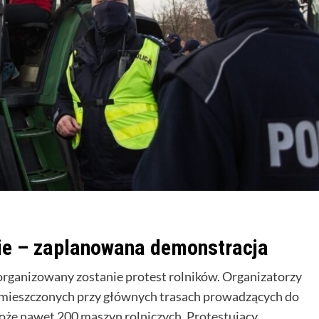
wie – zaplanowana demonstracja
zorganizowany zostanie protest rolników. Organizatorzy
rozmieszczonych przy głównych trasach prowadzących do
oże nawet 200 maszyn rolniczych. Protestujący