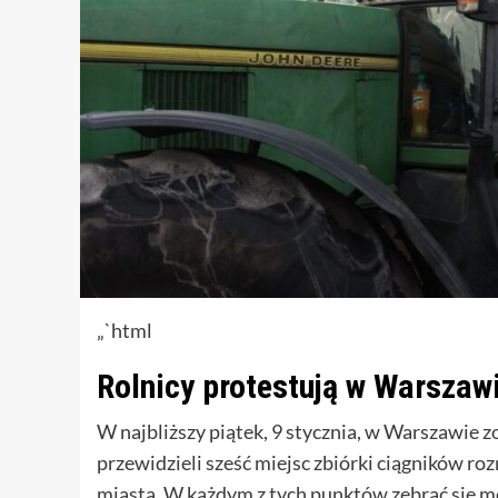
„`html
Rolnicy protestują w Warsza
W najbliższy piątek, 9 stycznia, w Warszawie 
przewidzieli sześć miejsc zbiórki ciągników 
miasta. W każdym z tych punktów zebrać się m