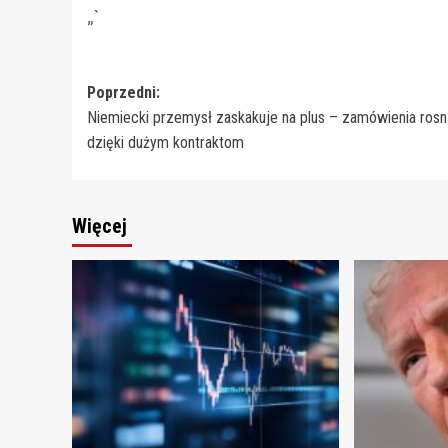
„`
Zobacz
Poprzedni:
Niemiecki przemysł zaskakuje na plus – zamówienia ros
wpisy
dzięki dużym kontraktom
Więcej