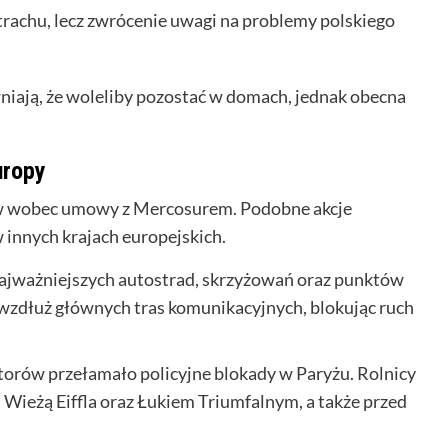
strachu, lecz zwrócenie uwagi na problemy polskiego
niają, że woleliby pozostać w domach, jednak obecna
uropy
ciw wobec umowy z Mercosurem. Podobne akcje
 innych krajach europejskich.
najważniejszych autostrad, skrzyżowań oraz punktów
 wzdłuż głównych tras komunikacyjnych, blokując ruch
orów przełamało policyjne blokady w Paryżu. Rolnicy
od Wieżą Eiffla oraz Łukiem Triumfalnym, a także przed