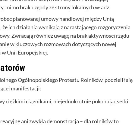
y, mimo braku zgody ze strony lokalnych władz.
u wobec planowanej umowy handlowej między Unią
 że ich działania wynikają z narastającego rozgoryczenia
mowy. Zwracają również uwagę na brak aktywności rządu
wanie w kluczowych rozmowach dotyczących nowej
 w Unii Europejskiej.
zatorów
dolnego Ogólnopolskiego Protestu Rolników, podzielił się
cej manifestacji:
y ciężkimi ciągnikami, niejednokrotnie pokonując setki
reacyjne ani zwykła demonstracja – dla rolników to