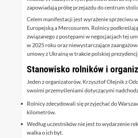
zapowiadają próbę przejazdu do centrum stolic
Celem manifestacji jest wyrażenie sprzeciw
Europejską a Mercosurem. Rolnicy podkreślają,
związanego z postępami w negocjacjach tej u
w 2025 roku oraz niewystarczające zaangażo
umowy z Ukrainą w trakcie polskiej prezydencji
Stanowisko rolników i organi
Jeden z organizatorów, Krzysztof Olejnik z Od
swoimi przemyśleniami dotyczącymi nadchodzą
Rolnicy zdecydowali się przyjechać do Warszaw
kilometrów.
Według uczestników nie jest to wydarzenie rek
walka o ich byt.