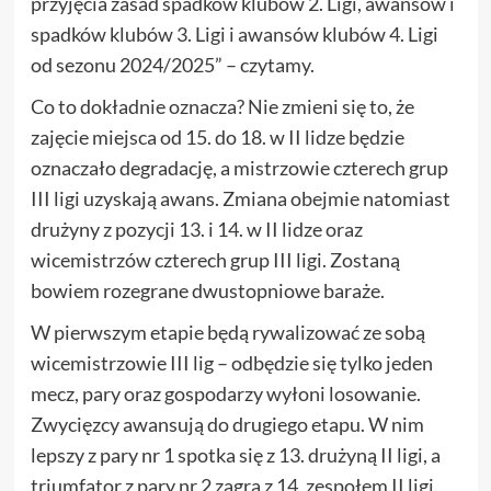
przyjęcia zasad spadków klubów 2. Ligi, awansów i
spadków klubów 3. Ligi i awansów klubów 4. Ligi
od sezonu 2024/2025” – czytamy.
Co to dokładnie oznacza? Nie zmieni się to, że
zajęcie miejsca od 15. do 18. w II lidze będzie
oznaczało degradację, a mistrzowie czterech grup
III ligi uzyskają awans. Zmiana obejmie natomiast
drużyny z pozycji 13. i 14. w II lidze oraz
wicemistrzów czterech grup III ligi. Zostaną
bowiem rozegrane dwustopniowe baraże.
W pierwszym etapie będą rywalizować ze sobą
wicemistrzowie III lig – odbędzie się tylko jeden
mecz, pary oraz gospodarzy wyłoni losowanie.
Zwycięzcy awansują do drugiego etapu. W nim
lepszy z pary nr 1 spotka się z 13. drużyną II ligi, a
triumfator z pary nr 2 zagra z 14. zespołem II ligi.