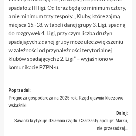
spadało z III ligi. Od teraz będą to minimum cztery,
a nie minimum trzy zespoły. „Kluby, które zajmą
miejsca 15.-18. w tabeli danej grupy 3. Ligi, spadną
do rozgrywek 4. Ligi, przy czym liczba drużyn
spadających z danej grupy może ulec zwiększeniu
w zależności od przynależności terytorialnej
klubów spadających z 2. Ligi” – wyjaśniono w
komunikacie PZPN-u.
Zobacz
Poprzedni:
Prognoza gospodarcza na 2025 rok: Rząd ujawnia kluczowe
wpisy
wskaźniki
Dalej:
Sawicki krytykuje działania rządu. Czarzasty apeluje: Marku,
nie przesadzaj…