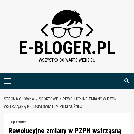
Skip
to
content
E-BLOGER.PL
WSZYSTKO, CO WARTO WIEDZIEĆ
Menu
główne
STRONA GŁÓWNA
SPORTOWE
REWOLUCYJNE ZMIANY W PZPN
WSTRZĄSNĄ POLSKIM ŚWIATEM PIŁKI NOŻNEJ
Sportowe
Rewolucyjne zmiany w PZPN wstrząsną