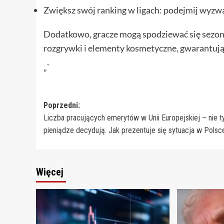
Zwiększ swój ranking w ligach: podejmij wyzwa
Dodatkowo, gracze mogą spodziewać się sezo
rozgrywki i elementy kosmetyczne, gwarantując
„`
Zobacz
Poprzedni:
Liczba pracujących emerytów w Unii Europejskiej – nie t
wpisy
pieniądze decydują. Jak prezentuje się sytuacja w Polsc
Więcej