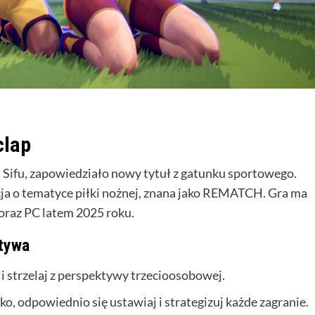
clap
t. Sifu, zapowiedziało nowy tytuł z gatunku sportowego.
cja o tematyce piłki nożnej, znana jako REMATCH. Gra ma
 oraz PC latem 2025 roku.
tywa
uj i strzelaj z perspektywy trzecioosobowej.
, odpowiednio się ustawiaj i strategizuj każde zagranie.