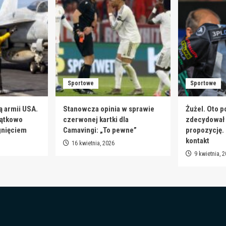
Sportowe
Sportowe
ą armii USA.
Stanowcza opinia w sprawie
Żużel. Oto p
jątkowo
czerwonej kartki dla
zdecydował s
gnięciem
Camavingi: „To pewne”
propozycję.
kontakt
16 kwietnia, 2026
9 kwietnia, 