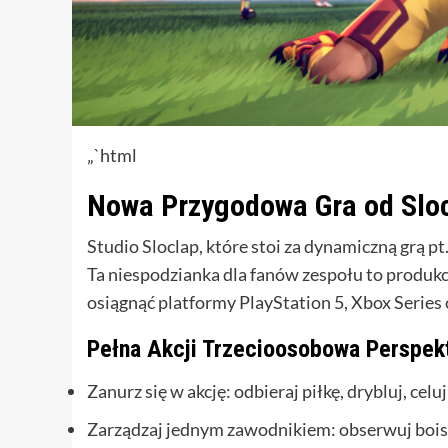
„`html
Nowa Przygodowa Gra od Slo
Studio Sloclap, które stoi za dynamiczną grą p
Ta niespodzianka dla fanów zespołu to produk
osiągnąć platformy PlayStation 5, Xbox Series
Pełna Akcji Trzecioosobowa Perspek
Zanurz się w akcję: odbieraj piłkę, drybluj, cel
Zarządzaj jednym zawodnikiem: obserwuj boisko