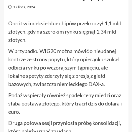
17 lipca, 2024
Obrót w indeksie blue chipów przekroczył 1,1 mld
złotych, gdy na szerokim rynku sięgnął 1,34 mld
złotych.
W przypadku WIG20 można mówić o nieudanej
kontrze ze strony popytu, który opierąnku szukał
odbicia rynku po wczorajszym tąpnięciu, ale
lokalne apetyty zderzyły się z presją z giełd
bazowych, zwłaszcza niemieckiego DAX-a.
Podaż wspierały również spadek ceny miedzi oraz
słaba postawa złotego, który tracił dziś do dolara i
euro.
Druga połowa sesji przyniosła próbę konsolidacji,
którą należy uznać za udaną.