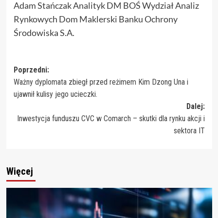
Adam Stańczak Analityk DM BOŚ Wydział Analiz
Rynkowych Dom Maklerski Banku Ochrony
Środowiska S.A.
Zobacz
Poprzedni:
Ważny dyplomata zbiegł przed reżimem Kim Dzong Una i
wpisy
ujawnił kulisy jego ucieczki.
Dalej:
Inwestycja funduszu CVC w Comarch – skutki dla rynku akcji i
sektora IT
Więcej