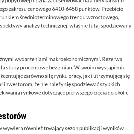
trony popytowej można zaobserwować na amerykańskim
owego zakresu cenowego 6410-6458 punktów. Przebicie
ierunkiem średnioterminowego trendu wzrostowego,
rspektywy analizy technicznej, właśnie tutaj spodziewany
 ważnymi wydarzeniami makroekonomicznymi. Rezerwa
wiła stopy procentowe bez zmian. W swoim wystąpieniu
kcentując zarówno siłę rynku pracy, jak i utrzymującą się
ł inwestorom, że nie należy się spodziewać szybkich
ekiwania rynkowe dotyczące pierwszego cięcia do okolic
estorów
 wywiera również trwający sezon publikacji wyników