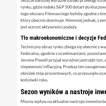
Jeszcze bardziej wyraźne oznaki przewagi s
rynku, gdzie indeks S&P 500 dotarł do klucz
tego obszaru Fibonacciego byłoby zgodne z k
który obecnie dominuje. Niemniej jednak, z pe
jest wzrost aktywności podaży.
Tło makroekonomiczne i decyzje Fed
Techniczny obraz rynku zbiega się obecnie z
Federalna, zgodnie z oczekiwaniami, pozosta
Jerome Powell przyjął wyraźnie jastrzębi ton, a
niepewność inflacyjną. Przekaz ten zasugerowa
obniżek stóp procentowych, co przesunęło ocz
końcówki roku.
Sezon wyników a nastroje inw
Mocny wpływ na aktualne nastroje inwestorów