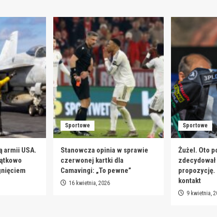
Sportowe
Sportowe
ą armii USA.
Stanowcza opinia w sprawie
Żużel. Oto p
jątkowo
czerwonej kartki dla
zdecydował s
gnięciem
Camavingi: „To pewne”
propozycję.
kontakt
16 kwietnia, 2026
9 kwietnia, 