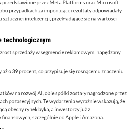
y przedstawione przez Meta Platforms oraz Microsoft
obu przypadkach za imponujące rezultaty odpowiadały
sztucznej inteligencji, przekładające się na wartości
ze technologicznym
zrost sprzedaży w segmencie reklamowym, napędzany
aż o 39 procent, co przypisuje się rosnącemu znaczeniu
ków na rozwój AI, obie spółki zostały nagrodzone przez
h pozasesyjnych. Te wydarzenia wyraźnie wskazują, że
ącą obecny rynek byka, a inwestorzy już z
 finansowych, szczególnie od Apple i Amazona.