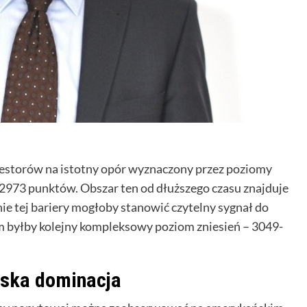
storów na istotny opór wyznaczony przez poziomy
2973 punktów. Obszar ten od dłuższego czasu znajduje
e tej bariery mogłoby stanowić czytelny sygnał do
m byłby kolejny kompleksowy poziom zniesień – 3049-
ńska dominacja