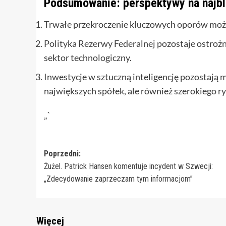
Podsumowanie: perspektywy na najbl
Trwałe przekroczenie kluczowych oporów moż
Polityka Rezerwy Federalnej pozostaje ostrożn
sektor technologiczny.
Inwestycje w sztuczną inteligencję pozostaj
największych spółek, ale również szerokiego ry
„`
Zobacz
Poprzedni:
Żużel. Patrick Hansen komentuje incydent w Szwecji:
wpisy
„Zdecydowanie zaprzeczam tym informacjom”
Więcej