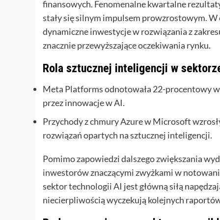
finansowych. Fenomenalne kwartalne rezultat
stały się silnym impulsem prowzrostowym. W 
dynamiczne inwestycje w rozwiązania z zakresu 
znacznie przewyższające oczekiwania rynku.
Rola sztucznej inteligencji w sektor
Meta Platforms odnotowała 22-procentowy w
przez innowacje w AI.
Przychody z chmury Azure w Microsoft wzrosły 
rozwiązań opartych na sztucznej inteligencji.
Pomimo zapowiedzi dalszego zwiększania wydat
inwestorów znaczącymi zwyżkami w notowaniac
sektor technologii AI jest główną siłą napędzaj
niecierpliwością wyczekują kolejnych raportów