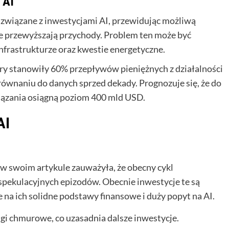
 AI
związane z inwestycjami AI, przewidując możliwą
e przewyższają przychody. Problem ten może być
frastrukturze oraz kwestie energetyczne.
ery stanowiły 60% przepływów pieniężnych z działalności
ównaniu do danych sprzed dekady. Prognozuje się, że do
iązania osiągną poziom 400 mld USD.
AI
 swoim artykule zauważyła, że obecny cykl
 spekulacyjnych epizodów. Obecnie inwestycje te są
 na ich solidne podstawy finansowe i duży popyt na AI.
ugi chmurowe, co uzasadnia dalsze inwestycje.