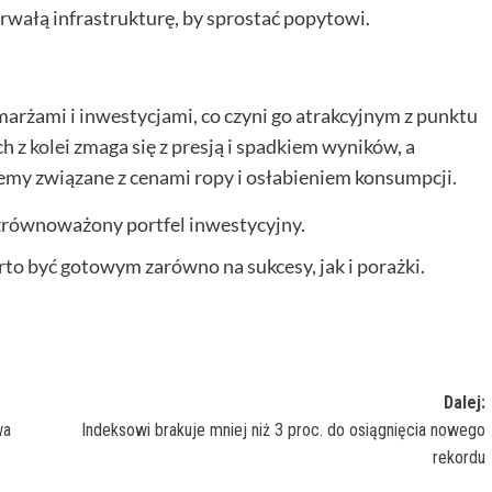
rwałą infrastrukturę, by sprostać popytowi.
arżami i inwestycjami, co czyni go atrakcyjnym z punktu
 z kolei zmaga się z presją i spadkiem wyników, a
emy związane z cenami ropy i osłabieniem konsumpcji.
zrównoważony portfel inwestycyjny.
o być gotowym zarówno na sukcesy, jak i porażki.
Dalej:
wa
Indeksowi brakuje mniej niż 3 proc. do osiągnięcia nowego
rekordu