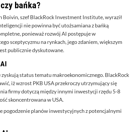
 czy bańka?
 Boivin, szef BlackRock Investment Institute, wyraził
inteligencji nie powinna być utożsamiana z bańką
kompletne, ponieważ rozwój AI postępuje w
cego sceptycyzmu na rynkach, jego zdaniem, większym
jest publicznie dyskutowane.
 AI
 że zyskują status tematu makroekonomicznego. BlackRock
awić, iż wzrost PKB USA przekroczy utrzymujący się
ia firmy dotyczą między innymi inwestycji rzędu 5-8
szość skoncentrowana w USA.
e pogodzenie planów inwestycyjnych z potencjalnymi