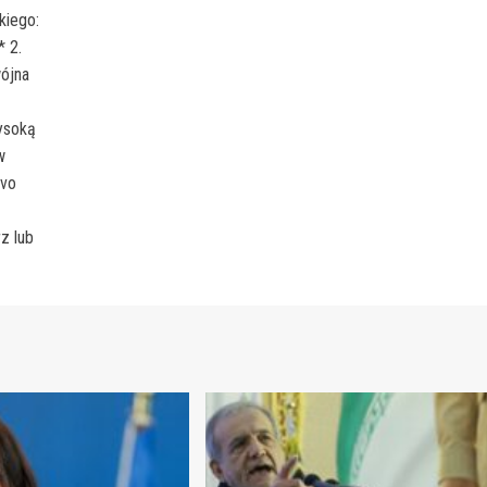
kiego:
 2.
wójna
ysoką
w
ovo
z lub