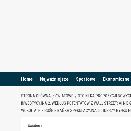
Skip
to
content
Home
Najważniejsze
Sportowe
Ekonomiczne
STRONA GŁÓWNA
ŚWIATOWE
OTO KILKA PROPOZYCJI NOWYCH
INWESTYCYJNA 2. WEDŁUG POTENTATÓW Z WALL STREET: AI NIE G
WOKÓŁ AI NIE ROŚNIE BAŃKA SPEKULACYJNA 5. LIDERZY RYNKU 
Światowe