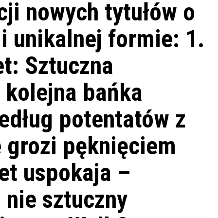
cji nowych tytułów o
 unikalnej formie: 1.
et: Sztuczna
e kolejna bańka
edług potentatów z
ie grozi pęknięciem
eet uspokaja –
o nie sztuczny