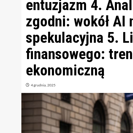
entuzjazm 4. Anal
zgodni: wokół AI 
spekulacyjna 5. L
finansowego: tren
ekonomiczną
4 grudnia, 2025