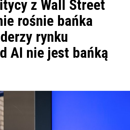
itycy z Wall Street
nie rośnie bańka
iderzy rynku
d AI nie jest bańką