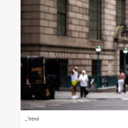
„`html