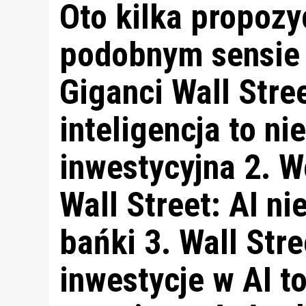
Oto kilka propozy
podobnym sensie i
Giganci Wall Stre
inteligencja to ni
inwestycyjna 2. W
Wall Street: AI n
bańki 3. Wall Str
inwestycje w AI t