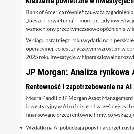
Kieszenie powietrzne w inwestycjach
Bank of America również zauważa zagadnienia 
„kieszeń powietrzną” – moment, gdy inwestycj
wzmocniony przez tymczasowe opóźnienia w in
W ciągu ostatniego roku wydatki na hiperskal
operacyjnej, co jest znaczącym wzrostem w por
2025 roku inwestycje w hiperskalowalne rozw
JP Morgan: Analiza rynkowa 
Rentowność i zapotrzebowanie na AI
Meera Pandit z JP Morgan Asset Management w
inwestycyjny w AI różni się od wcześniejszych
finansowane przez rentowne firmy, co wskazuje
Wydatki na AI pobudzają popyt na sprzęt i usł