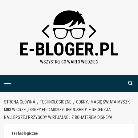
Skip
to
content
E-BLOGER.PL
WSZYSTKO, CO WARTO WIEDZIEĆ
Menu
główne
STRONA GŁÓWNA
TECHNOLOGICZNE
ODKRYJ MAGIĘ ŚWIATA MYSZKI
MIKI W GRZE „DISNEY EPIC MICKEY REBRUSHED” – RECENZJA
NAJLEPSZEJ PRZYGODY WIRTUALNEJ Z BOHATEREM DISNEYA
Technologiczne