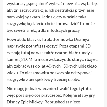
wystarczy „specjalnie” wybrać niewłaściwą farbę,
aby zniszczyć atrakcje. Ich destrukcja przyniesie
nam kolejny skarb. Jednak, czy właśnie taką
rozgrywkę będziecie chcieli prowadzić? To może
być świetna lekcja dla młodszych graczy.
Powrót do klasyki. Ta platformówka Disneya
naprawdę potrafi zaskoczyć. Poza etapami 3D
czekają tutaj na was także czarno-białe rundy z
kamerą 2D. Miki może wskoczyć do starych bajek,
aby zabrać was do lat 40-tych i 50-tych ubiegłego
wieku. To niesamowita odskocznia od typowej
rozgrywki z perspektywy trzeciej osoby.
Nie mogę jednak wiecznie chwalić tego tytułu,
więc pora się o coś przyczepić. Kolejne etapy gry
Disney Epic Mickey: Rebrushed są nieco