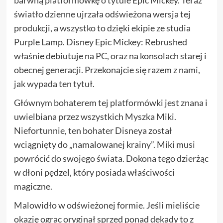
światło dzienne ujrzała odświeżona wersja tej
produkcji, a wszystko to dzięki ekipie ze studia
Purple Lamp. Disney Epic Mickey: Rebrushed
właśnie debiutuje na PC, oraz na konsolach starej i
obecnej generacji. Przekonajcie się razem z nami,
jak wypada ten tytuł.
Głównym bohaterem tej platformówki jest znana i
uwielbiana przez wszystkich Myszka Miki.
Niefortunnie, ten bohater Disneya został
wciągnięty do „namalowanej krainy”. Miki musi
powrócić do swojego świata. Dokona tego dzierżąc
w dłoni pędzel, który posiada właściwości
magiczne.
Malowidło w odświeżonej formie. Jeśli mieliście
okazję ograc oryginał sprzed ponad dekady to z