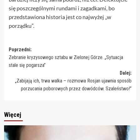
się poszczególnymi rundami i zagadkami, bo
przedstawiona historia jest co najwyżej „w
porządku”.
Zobacz
Poprzedni:
Zebranie kryzysowego sztabu w Zielonej Górze. „Sytuacja
wpisy
stale się pogarsza”
Dalej:
„Zabijają ich, trwa walka – rozmowa Rosjan ujawnia sposób
porzucania poborowych przez dowódców. Szaleństwo!”
Więcej