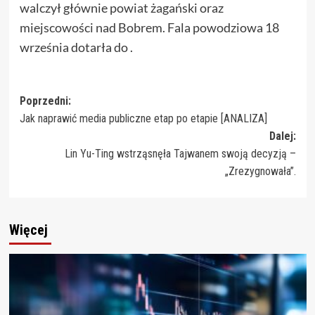
walczył głównie powiat żagański oraz
miejscowości nad Bobrem. Fala powodziowa 18
września dotarła do .
Zobacz
Poprzedni:
Jak naprawić media publiczne etap po etapie [ANALIZA]
wpisy
Dalej:
Lin Yu-Ting wstrząsnęła Tajwanem swoją decyzją –
„Zrezygnowała”.
Więcej