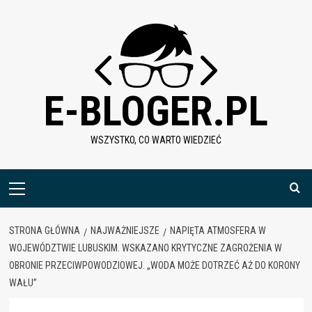
Skip
to
content
E-BLOGER.PL
WSZYSTKO, CO WARTO WIEDZIEĆ
Menu
główne
STRONA GŁÓWNA
NAJWAŻNIEJSZE
NAPIĘTA ATMOSFERA W
WOJEWÓDZTWIE LUBUSKIM. WSKAZANO KRYTYCZNE ZAGROŻENIA W
OBRONIE PRZECIWPOWODZIOWEJ. „WODA MOŻE DOTRZEĆ AŻ DO KORONY
WAŁU”