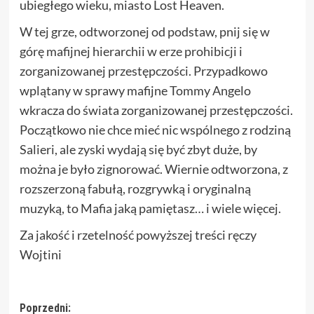
ubiegłego wieku, miasto Lost Heaven.
W tej grze, odtworzonej od podstaw, pnij się w
górę mafijnej hierarchii w erze prohibicji i
zorganizowanej przestępczości. Przypadkowo
wplątany w sprawy mafijne Tommy Angelo
wkracza do świata zorganizowanej przestępczości.
Początkowo nie chce mieć nic wspólnego z rodziną
Salieri, ale zyski wydają się być zbyt duże, by
można je było zignorować. Wiernie odtworzona, z
rozszerzoną fabułą, rozgrywką i oryginalną
muzyką, to Mafia jaką pamiętasz… i wiele więcej.
Za jakość i rzetelność powyższej treści ręczy
Wojtini
Zobacz
Poprzedni: