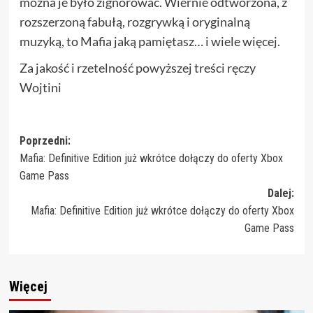
można je było zignorować. Wiernie odtworzona, z
rozszerzoną fabułą, rozgrywką i oryginalną
muzyką, to Mafia jaką pamiętasz… i wiele więcej.
Za jakość i rzetelność powyższej treści ręczy
Wojtini
Zobacz
Poprzedni:
Mafia: Definitive Edition już wkrótce dołączy do oferty Xbox
wpisy
Game Pass
Dalej:
Mafia: Definitive Edition już wkrótce dołączy do oferty Xbox
Game Pass
Więcej