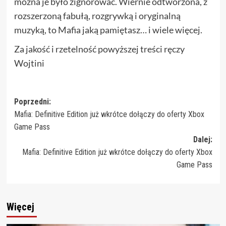
można je było zignorować. Wiernie odtworzona, z
rozszerzoną fabułą, rozgrywką i oryginalną
muzyką, to Mafia jaką pamiętasz… i wiele więcej.
Za jakość i rzetelność powyższej treści ręczy
Wojtini
Zobacz
Poprzedni:
Mafia: Definitive Edition już wkrótce dołączy do oferty Xbox
wpisy
Game Pass
Dalej:
Mafia: Definitive Edition już wkrótce dołączy do oferty Xbox
Game Pass
Więcej