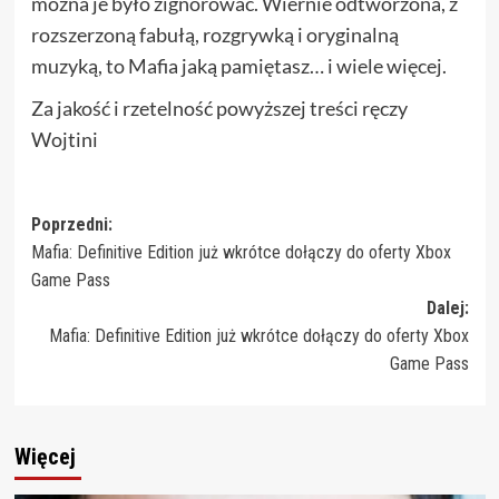
można je było zignorować. Wiernie odtworzona, z
rozszerzoną fabułą, rozgrywką i oryginalną
muzyką, to Mafia jaką pamiętasz… i wiele więcej.
Za jakość i rzetelność powyższej treści ręczy
Wojtini
Zobacz
Poprzedni:
Mafia: Definitive Edition już wkrótce dołączy do oferty Xbox
wpisy
Game Pass
Dalej:
Mafia: Definitive Edition już wkrótce dołączy do oferty Xbox
Game Pass
Więcej