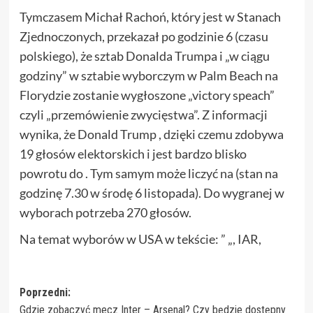
Tymczasem Michał Rachoń, który jest w Stanach
Zjednoczonych, przekazał po godzinie 6 (czasu
polskiego), że sztab Donalda Trumpa i „w ciągu
godziny” w sztabie wyborczym w Palm Beach na
Florydzie zostanie wygłoszone „victory speach”
czyli „przemówienie zwycięstwa”. Z informacji
wynika, że Donald Trump , dzięki czemu zdobywa
19 głosów elektorskich i jest bardzo blisko
powrotu do . Tym samym może liczyć na (stan na
godzinę 7.30 w środę 6 listopada). Do wygranej w
wyborach potrzeba 270 głosów.
Na temat wyborów w USA w tekście: ” „, IAR,
Zobacz
Poprzedni:
Gdzie zobaczyć mecz Inter – Arsenal? Czy będzie dostępny