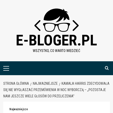
Skip
to
content
E-BLOGER.PL
WSZYSTKO, CO WARTO WIEDZIEĆ
Menu
główne
STRONA GŁÓWNA
NAJWAŻNIEJSZE
KAMALA HARRIS ZDECYDOWAŁA
SIĘ NIE WYGŁASZAĆ PRZEMÓWIENIA W NOC WYBORCZĄ – „POZOSTAJE
NAM JESZCZE WIELE GŁOSÓW DO PRZELICZENIA”
Najważniejsze