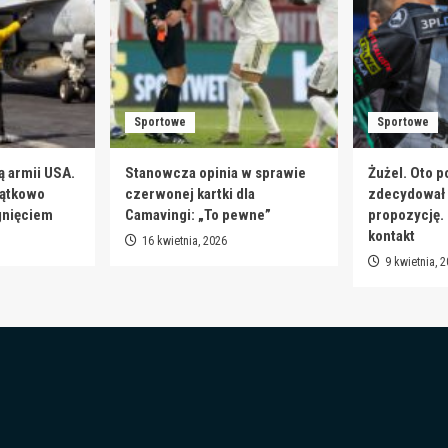
Sportowe
Sportowe
ą armii USA.
Stanowcza opinia w sprawie
Żużel. Oto p
jątkowo
czerwonej kartki dla
zdecydował s
gnięciem
Camavingi: „To pewne”
propozycję.
kontakt
16 kwietnia, 2026
9 kwietnia, 