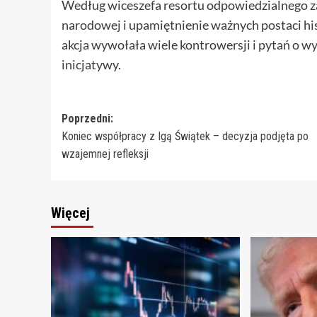
Według wiceszefa resortu odpowiedzialnego za 
narodowej i upamiętnienie ważnych postaci hist
akcja wywołała wiele kontrowersji i pytań o w
inicjatywy.
Zobacz
Poprzedni:
Koniec współpracy z Igą Świątek – decyzja podjęta po
wpisy
wzajemnej refleksji
Więcej