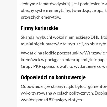
Jednym z tematów dyskusji jest podniesienie 
obecny system emerytalny, twierdząc, że oparty
przyszłych emerytów.
Firmy kurierskie
Skandal wybuchł wokół niemieckiego DHL, któr
musiał się tłumaczyć z tej sytuacji, co oburzył
Wydatki na słodkie poczęstunki w Warszawie 
kremówek w pociągach miała upamiętnić papieża
Grupy PKP sponsorowała to wydarzenie, co wz
Odpowiedzi na kontrowersje
Odpowiedzią ze strony rządu było argumentowan
wykorzystywana w celach politycznych. Dopiero 
wyniósł ponad 87 tysięcy złotych.