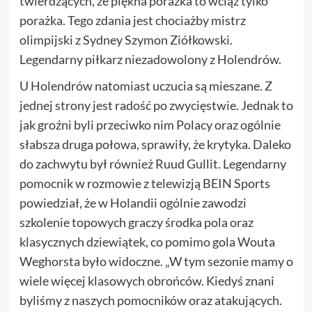
twierdzących, że piękna porażka to wciąż tylko
porażka. Tego zdania jest chociażby mistrz
olimpijski z Sydney Szymon Ziółkowski.
Legendarny piłkarz niezadowolony z Holendrów.
U Holendrów natomiast uczucia są mieszane. Z
jednej strony jest radość po zwycięstwie. Jednak to
jak groźni byli przeciwko nim Polacy oraz ogólnie
słabsza druga połowa, sprawiły, że krytyka. Daleko
do zachwytu był również Ruud Gullit. Legendarny
pomocnik w rozmowie z telewizją BEIN Sports
powiedział, że w Holandii ogólnie zawodzi
szkolenie topowych graczy środka pola oraz
klasycznych dziewiątek, co pomimo gola Wouta
Weghorsta było widoczne. „W tym sezonie mamy o
wiele więcej klasowych obrońców. Kiedyś znani
byliśmy z naszych pomocników oraz atakujących.