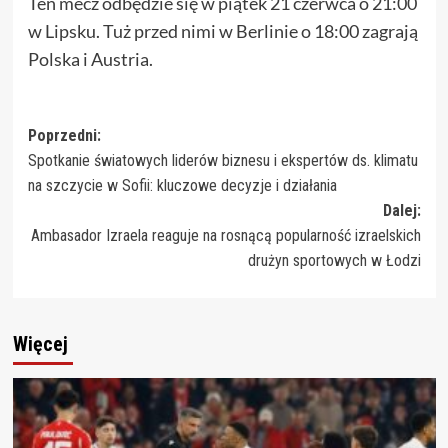
Ten mecz odbędzie się w piątek 21 czerwca o 21:00
w Lipsku. Tuż przed nimi w Berlinie o 18:00 zagrają
Polska i Austria.
Zobacz
Poprzedni:
Spotkanie światowych liderów biznesu i ekspertów ds. klimatu
wpisy
na szczycie w Sofii: kluczowe decyzje i działania
Dalej:
Ambasador Izraela reaguje na rosnącą popularność izraelskich
drużyn sportowych w Łodzi
Więcej