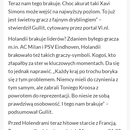
Teraz nam tego brakuje. Choc akurat taki Xavi
Simons może wejść na najwyższy poziom. To już
jest świetny gracz z fajnym dryblingiem” –
stwierdził Gullit, cytowany przez portal Vi.nl.
Holandii brakuje liderów? Zdaniem byłego gracza
m.in. AC Milan i PSV Eindhoven, Holandii
brakowało też takich graczy-symboli. Kogoś, kto
złapałby za ster w kluczowych momentach. Da się
to jednak naprawić. „Każdy kraj po trochu boryka
się z tym problemem. Niemcy mieli do czynienia z
tym samym, ale zabrali Toniego Kroosa z
powrotem do reprezentacji. Bo niesie ze sobą
prawdziwą osobowość. I tego nam brakuje” –
podsumował Gullit.
Przed Holendrami teraz hitowe starcie z Francją.