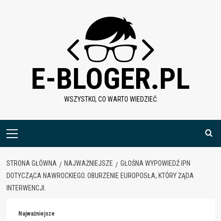
Skip
to
content
E-BLOGER.PL
WSZYSTKO, CO WARTO WIEDZIEĆ
Menu
główne
STRONA GŁÓWNA
NAJWAŻNIEJSZE
GŁOŚNA WYPOWIEDŹ IPN
DOTYCZĄCA NAWROCKIEGO. OBURZENIE EUROPOSŁA, KTÓRY ŻĄDA
INTERWENCJI.
Najważniejsze