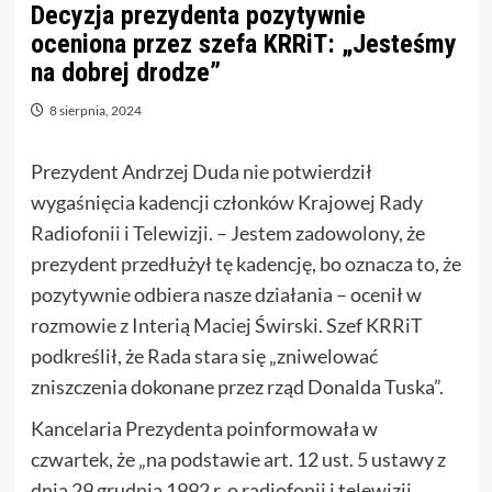
Decyzja prezydenta pozytywnie
oceniona przez szefa KRRiT: „Jesteśmy
na dobrej drodze”
8 sierpnia, 2024
Prezydent Andrzej Duda nie potwierdził
wygaśnięcia kadencji członków Krajowej Rady
Radiofonii i Telewizji. – Jestem zadowolony, że
prezydent przedłużył tę kadencję, bo oznacza to, że
pozytywnie odbiera nasze działania – ocenił w
rozmowie z Interią Maciej Świrski. Szef KRRiT
podkreślił, że Rada stara się „zniwelować
zniszczenia dokonane przez rząd Donalda Tuska”.
Kancelaria Prezydenta poinformowała w
czwartek, że „na podstawie art. 12 ust. 5 ustawy z
dnia 29 grudnia 1992 r. o radiofonii i telewizji,