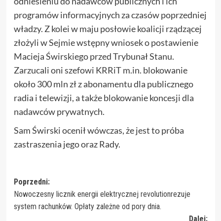
odniesieniu do nadawców publicznych i ich
programów informacyjnych za czasów poprzedniej
władzy. Z kolei w maju posłowie koalicji rządzącej
złożyli w Sejmie wstępny wniosek o postawienie
Macieja Świrskiego przed Trybunał Stanu.
Zarzucali oni szefowi KRRiT m.in. blokowanie
około 300 mln zł z abonamentu dla publicznego
radia i telewizji, a także blokowanie koncesji dla
nadawców prywatnych.
Sam Świrski ocenił wówczas, że jest to próba
zastraszenia jego oraz Rady.
Zobacz
Poprzedni:
Nowoczesny licznik energii elektrycznej revolutionrezuje
wpisy
system rachunków. Opłaty zależne od pory dnia.
Dalej: