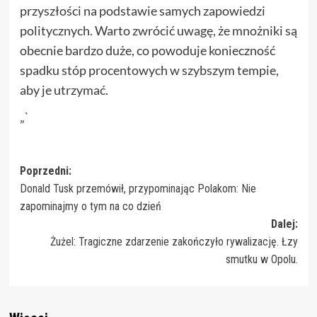
przyszłości na podstawie samych zapowiedzi
politycznych. Warto zwrócić uwagę, że mnożniki są
obecnie bardzo duże, co powoduje konieczność
spadku stóp procentowych w szybszym tempie,
aby je utrzymać.
„`
Zobacz
Poprzedni:
Donald Tusk przemówił, przypominając Polakom: Nie
wpisy
zapominajmy o tym na co dzień
Dalej:
Żużel: Tragiczne zdarzenie zakończyło rywalizację. Łzy
smutku w Opolu.