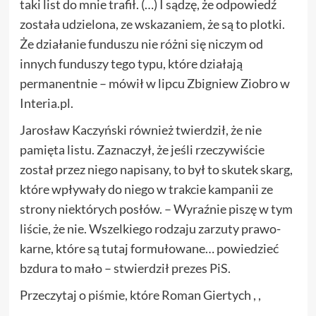
taki list do mnie trafił. (…) I sądzę, że odpowiedź
została udzielona, ze wskazaniem, że są to
plotki
.
Że działanie funduszu nie różni się niczym od
innych funduszy tego typu, które działają
permanentnie – mówił w lipcu Zbigniew Ziobro w
Interia.pl.
Jarosław Kaczyński również twierdził, że nie
pamięta listu. Zaznaczył, że jeśli rzeczywiście
został przez niego napisany, to był to skutek skarg,
które wpływały do niego w trakcie kampanii ze
strony niektórych posłów. – Wyraźnie piszę w tym
liście, że
nie.
Wszelkiego rodzaju zarzuty prawo-
karne, które są tutaj formułowane… powiedzieć
bzdura to mało – stwierdził prezes PiS.
Przeczytaj o piśmie, które Roman Giertych , ,