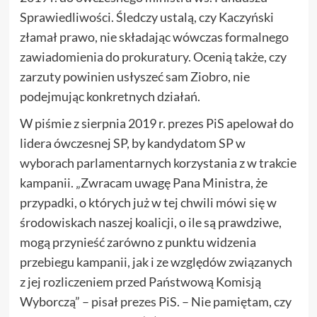
Sprawiedliwości. Śledczy ustalą, czy Kaczyński
złamał prawo, nie składając wówczas formalnego
zawiadomienia do prokuratury. Ocenią także, czy
zarzuty powinien usłyszeć sam Ziobro, nie
podejmując konkretnych działań.
W piśmie z sierpnia 2019 r. prezes PiS apelował do
lidera ówczesnej
SP
, by kandydatom SP w
wyborach parlamentarnych korzystania z w trakcie
kampanii. „Zwracam uwagę Pana Ministra, że
przypadki, o których już w tej chwili mówi się w
środowiskach naszej koalicji, o ile są prawdziwe,
mogą przynieść zarówno z punktu widzenia
przebiegu kampanii, jak i ze względów związanych
z jej rozliczeniem przed Państwową Komisją
Wyborczą” – pisał prezes PiS. – Nie pamiętam, czy