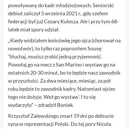
powoływany do kadr młodzieżowych. Seniorski
debiut zaliczył 5 września 2021 r., gdy szefem
federacji był już Cezary Kulesza. Ale i przy tym 68-
latek miał spory udział.
„Kiedy widziałem końcówkę jego ojca (chorował na
nowotwór), to tylko raz poprosiłem Sousę:
'Słuchaj, musisz zrobić jedną przyjemność.
Powołaj go na mecz z San Marino i wystaw go na
ostatnich 20-30 minut, bo to będzie nasz zawodnik
w przyszłości. Za dwa miesiące, miesiąc, za pół
roku będzie to zawodnik kadry. Natomiast ojciec
tego nie dożyje. Weź go wystaw’. I to się
wydarzyło” – zdradził Boniek.
Krzysztof Zalewskiego zmarł 19 dni po debiucie
syna w reprezentacji Polski. Do tej pory Nicola