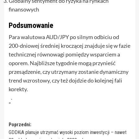
Globalny sentyment do ryzyka na rynkach
finansowych
Podsumowanie
Para walutowa AUD/JPY po silnym odbiciu od
200-dniowej średniej kroczącej znajduje się w fazie
technicznej równowagi pomiędzy wsparciem a
oporem. Najbliższe tygodnie mogą przynieść
przesądzenie, czy utrzymany zostanie dynamiczny
trend wzrostowy, czy też dojdzie do kolejnej fali
korekty.
„`
Zobacz
Poprzedni:
GDDKiA planuje utrzymać wysoki poziom inwestycji – nawet
wpisy