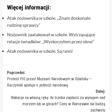
Więcej informacji:
Atak nożownika w szkole. „Znam doskonale
rodzinę sprawcy”
Nożownik zaatakował w szkole. Wstrząsające
relacje świadków: „Wyskoczyłem przez okno”
Atak nożownika w szkole. Są ranni
Zobacz
Poprzedni:
Protest PiS przed Muzeum Narodowym w Gdańsku –
wpisy
Kaczyński apeluje o jedność narodową
Dalej:
Wakacje na własną rękę: ile trzeba zapłacić za wynajem nad
morzem lub w górach? Ceny w Warszawie nie budzą
zachwytu