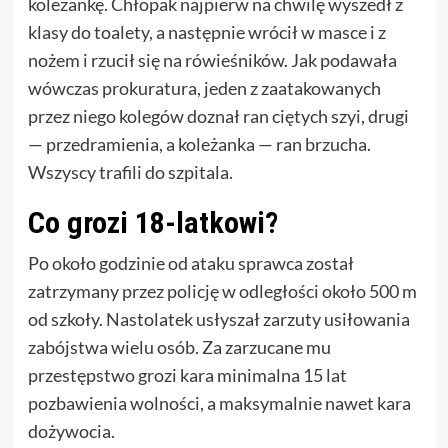
koleżankę. Chłopak najpierw na chwilę wyszedł z
klasy do toalety, a następnie wrócił w masce i z
nożem i rzucił się na rówieśników. Jak podawała
wówczas prokuratura, jeden z zaatakowanych
przez niego kolegów doznał ran ciętych szyi, drugi
— przedramienia, a koleżanka — ran brzucha.
Wszyscy trafili do szpitala.
Co grozi 18-latkowi?
Po około godzinie od ataku sprawca został
zatrzymany przez policję w odległości około 500 m
od szkoły. Nastolatek usłyszał zarzuty usiłowania
zabójstwa wielu osób. Za zarzucane mu
przestępstwo grozi kara minimalna 15 lat
pozbawienia wolności, a maksymalnie nawet kara
dożywocia.