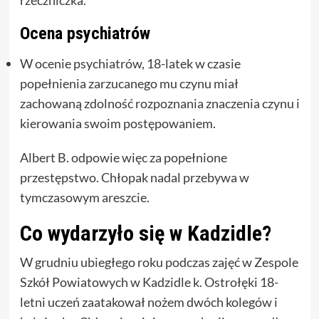
rzeczniczka.
Ocena psychiatrów
W ocenie psychiatrów, 18-latek w czasie
popełnienia zarzucanego mu czynu miał
zachowaną zdolność rozpoznania znaczenia czynu i
kierowania swoim postępowaniem.
Albert B. odpowie więc za popełnione
przestępstwo. Chłopak nadal przebywa w
tymczasowym areszcie.
Co wydarzyło się w Kadzidle?
W grudniu ubiegłego roku podczas zajęć w Zespole
Szkół Powiatowych w Kadzidle k. Ostrołęki 18-
letni uczeń zaatakował nożem dwóch kolegów i