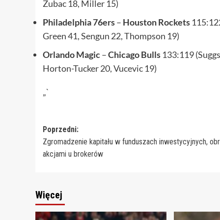
Zubac 18, Miller 15)
Philadelphia 76ers
–
Houston Rockets
115:122
Green 41, Sengun 22, Thompson 19)
Orlando Magic
–
Chicago Bulls
133:119 (Suggs
Horton-Tucker 20, Vucevic 19)
„`
Zobacz
Poprzedni:
Zgromadzenie kapitału w funduszach inwestycyjnych, obr
wpisy
akcjami u brokerów
Więcej