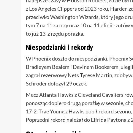
najlepsze czasy w Houston Rockets, gdzie był
z Los Angeles Clippers od 2023 roku, Harden z
przeciwko Washington Wizards, który jego druży
tym 7 na 11 za trzy oraz 10 na 11 z linii rzutó
to już 13. z rzędu porażka.
Niespodzianki i rekordy
W Phoenix doszło do niespodzianki. Phoenix S
Bradleyem Bealem i Devinem Bookerem, ulegl
zagrał rezerwowy Nets Tyrese Martin, zdobywaj
Schroder dołożył 29 oczek.
Mecz Atlanta Hawks z Cleveland Cavaliers równ
ponosząc dopiero drugą porażkę w sezonie, cho
17-2. Trae Young z Hawks pobił rekord sezonu,
Poprzedni rekord należał do Elfrida Paytona z 