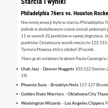
Starcia i wyniki
Philadelphia 76ers vs. Houston Rock
Nie mniej emocji było w starciu Philadelphia 
jednak w dodatkowym czasie zostali pokonani 
11 ze swoich 22 punktów w samej dogrywce. Ja
punktów. Ostateczny wynik meczu to 122:115 
Tyrese’a Maxeya, który zdobył 39 oczek.
76ers grali osłabieni brakiem Paula Geoerge’a i
Utah Jazz
–
Denver Nuggets
103:122 (Sexton 26
19)
Phoenix Suns
–
Brooklyn Nets
117:127 (Booker
Golden State Warriors
–
Oklahoma City Thun
Washington Wizards
–
Los Angeles Clippers
9