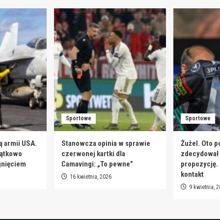
Sportowe
Sportowe
ą armii USA.
Stanowcza opinia w sprawie
Żużel. Oto p
jątkowo
czerwonej kartki dla
zdecydował s
gnięciem
Camavingi: „To pewne”
propozycję.
kontakt
16 kwietnia, 2026
9 kwietnia, 