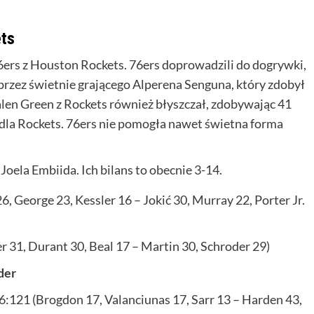
ets
76ers z Houston Rockets. 76ers doprowadzili do dogrywki,
przez świetnie grającego Alperena Senguna, który zdobył
len Green z Rockets również błyszczał, zdobywając 41
dla Rockets. 76ers nie pomogła nawet świetna forma
 Joela Embiida. Ich bilans to obecnie 3-14.
, George 23, Kessler 16 – Jokić 30, Murray 22, Porter Jr.
 31, Durant 30, Beal 17 – Martin 30, Schroder 29)
der
6:121 (Brogdon 17, Valanciunas 17, Sarr 13 – Harden 43,