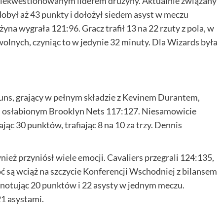
 niekwestionowanym liderem drużyny. Aktualnie związany
dobył aż 43 punkty i dołożył siedem asyst w meczu
na wygrała 121:96. Gracz trafił 13 na 22 rzuty z pola, w
w wolnych, czyniąc to w jedynie 32 minuty. Dla Wizards była
uns, grający w pełnym składzie z Kevinem Durantem,
i osłabionym Brooklyn Nets 117:127. Niesamowicie
ąc 30 punktów, trafiając 8 na 10 za trzy. Dennis
ież przyniósł wiele emocji. Cavaliers przegrali 124:135,
ć są wciąż na szczycie Konferencji Wschodniej z bilansem
 notując 20 punktów i 22 asysty w jednym meczu.
21 asystami.