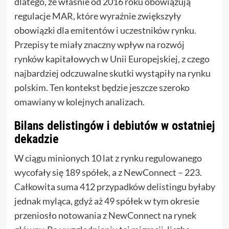
dlatego, że właśnie od 2016 roku obowiązują
regulacje MAR, które wyraźnie zwiększyły
obowiązki dla emitentów i uczestników rynku.
Przepisy te miały znaczny wpływ na rozwój
rynków kapitałowych w Unii Europejskiej, z czego
najbardziej odczuwalne skutki wystąpiły na rynku
polskim. Ten kontekst będzie jeszcze szeroko
omawiany w kolejnych analizach.
Bilans delistingów i debiutów w ostatniej
dekadzie
W ciągu minionych 10 lat z rynku regulowanego
wycofały się 189 spółek, a z NewConnect – 223.
Całkowita suma 412 przypadków delistingu byłaby
jednak myląca, gdyż aż 49 spółek w tym okresie
przeniosło notowania z NewConnect na rynek