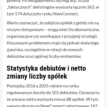
główny. Po uwzględnieniu tej migracji, liczba
„faktycznych” delistingów wyniosła łącznie 363, w
tym 174 dotyczyło rynku NewConnect.
Warto zaznaczyć, że odejścia spółek z giełdy nie są
niczym nietypowym – mogą mieć tło ekonomiczne,
organizacyjne czy wynikające z przyjętej strategii.
Kluczowym problemem staje się jednak skala tego
zjawiska, szczególnie w relacji do nowych
debiutów oraz ogólnej liczby emitentów.
Statystyka debiutów i netto
zmiany liczby spółek
Pomiędzy 2016 a 2025 rokiem na rynku
regulowanym doszło do 101 debiutów. Oznacza to,
że zmiana netto wyniosła minus 88 spółek. W tym
samym okresie na NewConnect odnotowano 162