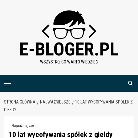
Skip
to
content
E-BLOGER.PL
WSZYSTKO, CO WARTO WIEDZIEĆ
Menu
główne
STRONA GŁÓWNA
NAJWAŻNIEJSZE
10 LAT WYCOFYWANIA SPÓŁEK Z
GIEŁDY
Najważniejsze
10 lat wycofywania spółek z giełdy